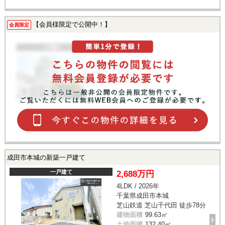
【会員様限定で公開中！】
会員限定
成田市本城の新築一戸建て
一戸建て
2,688万円
4LDK / 2026年
千葉県成田市本城
芝山鉄道 芝山千代田 徒歩78分
建物面積
99.63㎡
土地面積
132.40㎡