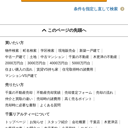
条件を指定し直して検索
このページの先頭へ
買いたい方
物件検索
町名検索
学区検索
現地販売会
新築一戸建て
中古一戸建て
土地
中古マンション
千葉の不動産
木更津の不動産
2000万円台
3000万円台
4000万円台
5000万円台
住まい購入の流れ
賃貸VS持ち家
住宅取得時の諸費用
マンションVS戸建て
売りたい方
千葉の不動産売却
不動産売却実績
売却査定フォーム
売却の流れ
仲介と買取の違い
売却時の諸費用
高く売るポイント
売却時に必要な書類
よくある質問
千葉リアルティーについて
トップページ
お知らせ
スタッフ紹介
会社概要
千葉店
木更津店