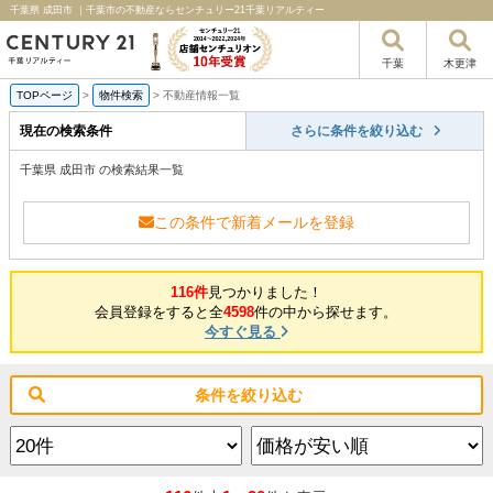
千葉県 成田市 ｜千葉市の不動産ならセンチュリー21千葉リアルティー
千葉
木更津
TOPページ
>
物件検索
>
不動産情報一覧
現在の検索条件
さらに条件を絞り込む
千葉県 成田市 の検索結果一覧
この条件で新着メールを登録
116件
見つかりました！
会員登録をすると全
4598
件の中から探せます。
今すぐ見る
条件を絞り込む