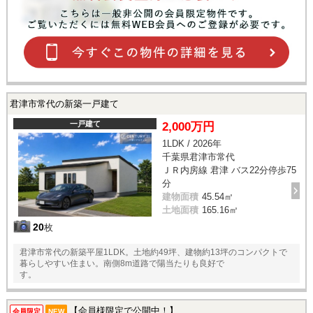
君津市常代の新築一戸建て
一戸建て
2,000万円
1LDK / 2026年
千葉県君津市常代
ＪＲ内房線 君津 バス22分停歩75
分
建物面積
45.54㎡
土地面積
165.16㎡
20
枚
君津市常代の新築平屋1LDK。土地約49坪、建物約13坪のコンパクトで
暮らしやすい住まい。南側8m道路で陽当たりも良好で
す。
【会員様限定で公開中！】
会員限定
NEW