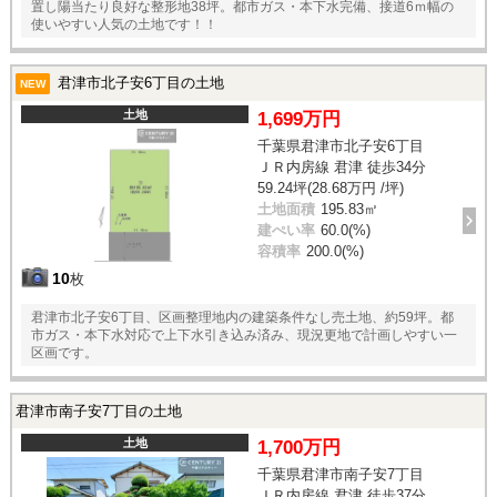
置し陽当たり良好な整形地38坪。都市ガス・本下水完備、接道6ｍ幅の
使いやすい人気の土地です！！
君津市北子安6丁目の土地
NEW
土地
1,699万円
千葉県君津市北子安6丁目
ＪＲ内房線 君津 徒歩34分
59.24坪(28.68万円 /坪)
土地面積
195.83㎡
建ぺい率
60.0(%)
容積率
200.0(%)
10
枚
君津市北子安6丁目、区画整理地内の建築条件なし売土地、約59坪。都
市ガス・本下水対応で上下水引き込み済み、現況更地で計画しやすい一
区画です。
君津市南子安7丁目の土地
土地
1,700万円
千葉県君津市南子安7丁目
ＪＲ内房線 君津 徒歩37分