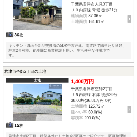
千葉県君津市人見3丁目
ＪＲ内房線 青堀 徒歩21分
建物面積
87.36㎡
土地面積
161.91㎡
36
枚
キッチン・洗面台新品交換済の5DK中古戸建。南道路で陽当たり良好、
駐車2台可能。徒歩圏に商業施設も揃い、生活便利な住環境で
す。
君津市杢師2丁目の土地
土地
1,400万円
千葉県君津市杢師2丁目
ＪＲ内房線 君津 徒歩29分
38.03坪(36.81万円 /坪)
土地面積
125.72㎡
建ぺい率
60.0(%)
容積率
200.0(%)
15
枚
君津市杢師2丁目、建築条件なし土地全2区画のご紹介です。区画整理地