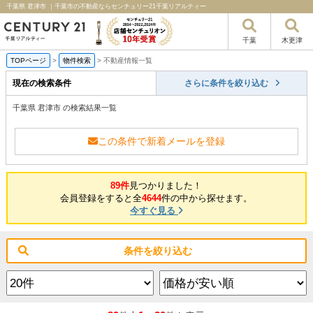
千葉県 君津市 ｜千葉市の不動産ならセンチュリー21千葉リアルティー
千葉
木更津
TOPページ
>
物件検索
>
不動産情報一覧
現在の検索条件
さらに条件を絞り込む
千葉県 君津市 の検索結果一覧
この条件で新着メールを登録
89件
見つかりました！
会員登録をすると全
4644
件の中から探せます。
今すぐ見る
条件を絞り込む