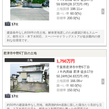
59.93坪(28.37万円 /坪)
土地面積
198.11㎡
建ぺい率
60.0(%)
容積率
200.0(%)
17
枚
建築条件なし約59坪の売土地。解体更地渡しのため建築計画もスムー
ズ。都市ガス・本下水対応、スーパーやドラッグストアが徒歩圏内の便
利な住環境です。
君津市中野6丁目の土地
土地
1,750万円
千葉県君津市中野6丁目
ＪＲ内房線 君津 徒歩17分
50.24坪(34.83万円 /坪)
土地面積
166.09㎡
建ぺい率
60.0(%)
容積率
150.0(%)
17
枚
約50坪の建築条件なし売地。南西側約6m道路に面した陽当たり良好な立
地。上下水道引込済み、都市ガス利用可能な整った住環境です。