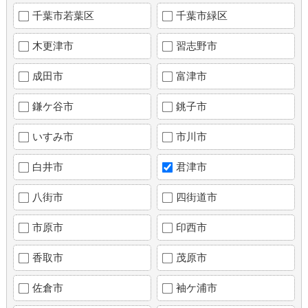
千葉市若葉区
千葉市緑区
木更津市
習志野市
成田市
富津市
鎌ケ谷市
銚子市
いすみ市
市川市
白井市
君津市
八街市
四街道市
市原市
印西市
香取市
茂原市
佐倉市
袖ケ浦市