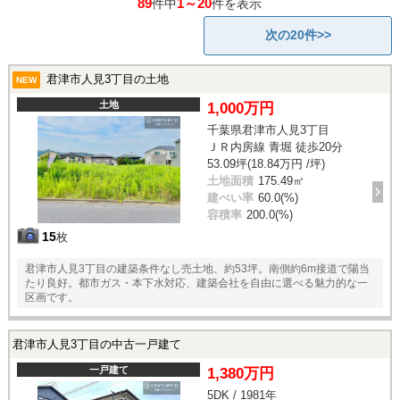
89
1～20
件中
件を表示
次の20件>>
君津市人見3丁目の土地
NEW
土地
1,000万円
千葉県君津市人見3丁目
ＪＲ内房線 青堀 徒歩20分
53.09坪(18.84万円 /坪)
土地面積
175.49㎡
建ぺい率
60.0(%)
容積率
200.0(%)
15
枚
君津市人見3丁目の建築条件なし売土地、約53坪。南側約6m接道で陽当
たり良好。都市ガス・本下水対応、建築会社を自由に選べる魅力的な一
区画です。
君津市人見3丁目の中古一戸建て
一戸建て
1,380万円
5DK / 1981年