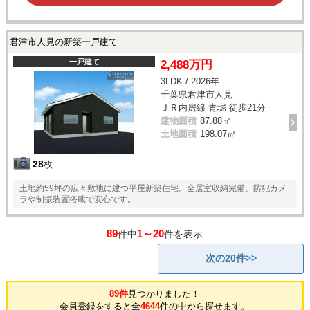
君津市人見の新築一戸建て
一戸建て
2,488万円
3LDK / 2026年
千葉県君津市人見
ＪＲ内房線 青堀 徒歩21分
建物面積
87.88㎡
土地面積
198.07㎡
28
枚
土地約59坪の広々敷地に建つ平屋新築住宅。全居室収納完備、防犯カメ
ラや制振装置搭載で安心です。
89
1～20
件中
件を表示
次の20件>>
89件
見つかりました！
会員登録をすると全
4644
件の中から探せます。