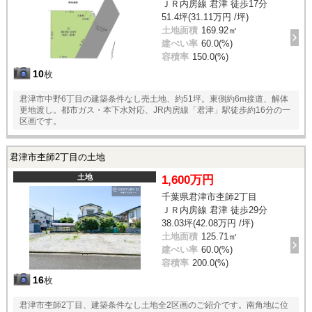
ＪＲ内房線 君津 徒歩17分
51.4坪(31.11万円 /坪)
土地面積
169.92㎡
建ぺい率
60.0(%)
容積率
150.0(%)
10
枚
君津市中野6丁目の建築条件なし売土地、約51坪。東側約6m接道、解体
更地渡し。都市ガス・本下水対応、JR内房線「君津」駅徒歩約16分の一
区画です。
君津市杢師2丁目の土地
土地
1,600万円
千葉県君津市杢師2丁目
ＪＲ内房線 君津 徒歩29分
38.03坪(42.08万円 /坪)
土地面積
125.71㎡
建ぺい率
60.0(%)
容積率
200.0(%)
16
枚
君津市杢師2丁目、建築条件なし土地全2区画のご紹介です。南角地に位