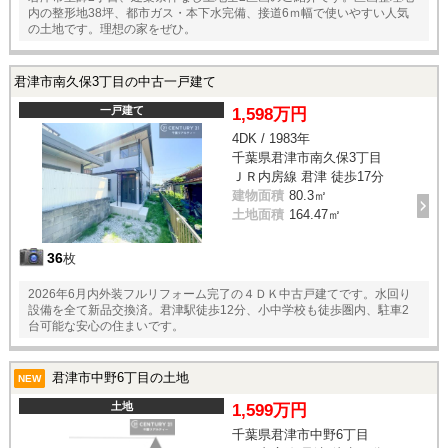
内の整形地38坪、都市ガス・本下水完備、接道6ｍ幅で使いやすい人気
の土地です。理想の家をぜひ。
君津市南久保3丁目の中古一戸建て
一戸建て
1,598万円
4DK / 1983年
千葉県君津市南久保3丁目
ＪＲ内房線 君津 徒歩17分
建物面積
80.3㎡
土地面積
164.47㎡
36
枚
2026年6月内外装フルリフォーム完了の４ＤＫ中古戸建てです。水回り
設備を全て新品交換済。君津駅徒歩12分、小中学校も徒歩圏内、駐車2
台可能な安心の住まいです。
君津市中野6丁目の土地
NEW
土地
1,599万円
千葉県君津市中野6丁目