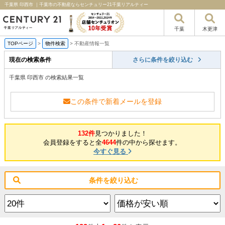
千葉県 印西市 ｜千葉市の不動産ならセンチュリー21千葉リアルティー
千葉
木更津
TOPページ
>
物件検索
>
不動産情報一覧
現在の検索条件
さらに条件を絞り込む
千葉県 印西市 の検索結果一覧
この条件で新着メールを登録
132件
見つかりました！
会員登録をすると全
4644
件の中から探せます。
今すぐ見る
条件を絞り込む