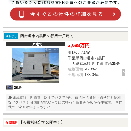
四街道市内黒田の新築一戸建て
値下がり
一戸建て
2,688万円
4LDK / 2026年
千葉県四街道市内黒田
ＪＲ総武本線 四街道 徒歩35分
建物面積
96.38㎡
土地面積
165.04㎡
36
枚
JR総武本線「四街道」駅までバスで7分。 雨の日の通勤・通学にも便利
なアクセス！ 分譲開発地ならではの整った街並みが広がる住環境。 同世
代のご家庭が集まりやすい！
【会員様限定で公開中！】
会員限定