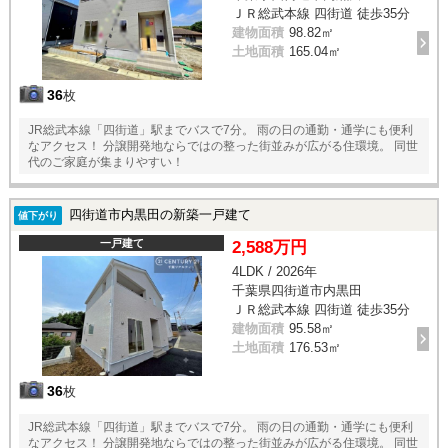
ＪＲ総武本線 四街道 徒歩35分
建物面積
98.82㎡
土地面積
165.04㎡
36
枚
JR総武本線「四街道」駅までバスで7分。 雨の日の通勤・通学にも便利
なアクセス！ 分譲開発地ならではの整った街並みが広がる住環境。 同世
代のご家庭が集まりやすい！
四街道市内黒田の新築一戸建て
値下がり
一戸建て
2,588万円
4LDK / 2026年
千葉県四街道市内黒田
ＪＲ総武本線 四街道 徒歩35分
建物面積
95.58㎡
土地面積
176.53㎡
36
枚
JR総武本線「四街道」駅までバスで7分。 雨の日の通勤・通学にも便利
なアクセス！ 分譲開発地ならではの整った街並みが広がる住環境。 同世