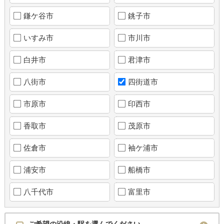
鎌ケ谷市
銚子市
いすみ市
市川市
白井市
君津市
八街市
四街道市
市原市
印西市
香取市
茂原市
佐倉市
袖ケ浦市
浦安市
船橋市
八千代市
富里市