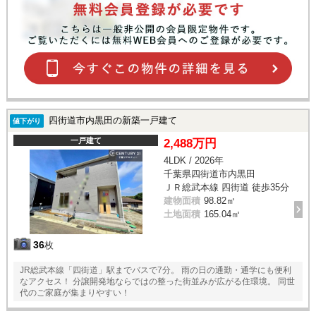
四街道市内黒田の新築一戸建て
値下がり
一戸建て
2,488万円
4LDK / 2026年
千葉県四街道市内黒田
ＪＲ総武本線 四街道 徒歩35分
建物面積
98.82㎡
土地面積
165.04㎡
36
枚
JR総武本線「四街道」駅までバスで7分。 雨の日の通勤・通学にも便利
なアクセス！ 分譲開発地ならではの整った街並みが広がる住環境。 同世
代のご家庭が集まりやすい！