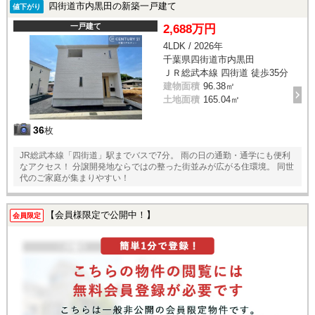
四街道市内黒田の新築一戸建て
値下がり
一戸建て
2,688万円
4LDK / 2026年
千葉県四街道市内黒田
ＪＲ総武本線 四街道 徒歩35分
建物面積
96.38㎡
土地面積
165.04㎡
36
枚
JR総武本線「四街道」駅までバスで7分。 雨の日の通勤・通学にも便利
なアクセス！ 分譲開発地ならではの整った街並みが広がる住環境。 同世
代のご家庭が集まりやすい！
【会員様限定で公開中！】
会員限定