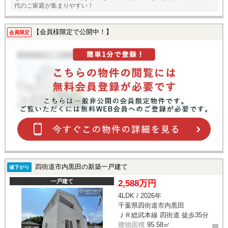
代のご家庭が集まりやすい！
【会員様限定で公開中！】
会員限定
四街道市内黒田の新築一戸建て
値下がり
一戸建て
2,588万円
4LDK / 2026年
千葉県四街道市内黒田
ＪＲ総武本線 四街道 徒歩35分
建物面積
95.58㎡