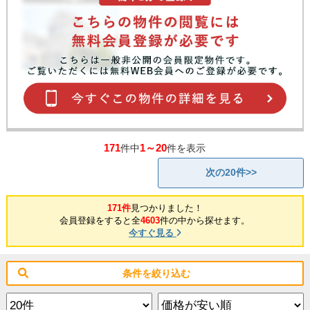
171
1～20
件中
件を表示
次の20件>>
171件
見つかりました！
会員登録をすると全
4603
件の中から探せます。
今すぐ見る
条件を絞り込む