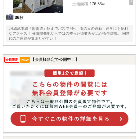
土地面積
176.53㎡
36
枚
JR総武本線「四街道」駅までバスで7分。 雨の日の通勤・通学にも便利
なアクセス！ 分譲開発地ならではの整った街並みが広がる住環境。 同世
代のご家庭が集まりやすい！
【会員様限定で公開中！】
会員限定
NEW