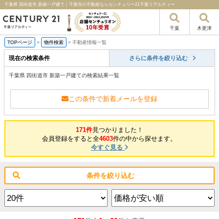
千葉県 四街道市 新築一戸建て｜千葉市の不動産ならセンチュリー21千葉リアルティー
千葉
木更津
TOPページ
>
物件検索
>
不動産情報一覧
現在の検索条件
さらに条件を絞り込む
千葉県 四街道市 新築一戸建ての検索結果一覧
この条件で新着メールを登録
171件
見つかりました！
会員登録をすると全
4603
件の中から探せます。
今すぐ見る
条件を絞り込む