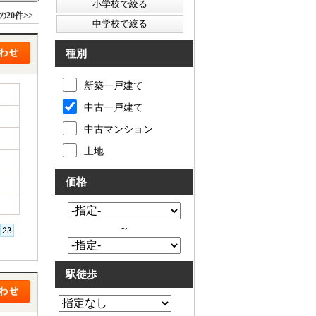
の20件>>
種別
新築一戸建て
中古一戸建て
中古マンション
土地
価格
～
駅徒歩