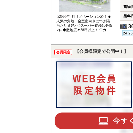
建物
築年
◇2026年4月リノベーション済！ ◆
人気の角地！全室南向きにつき陽
3
当たり良好♪ ◇スーパー徒歩10分圏
内♪ ◆敷地広々58坪以上！ ◇カース
ペース4台分ございます！
【会員様限定で公開中！】
会員限定