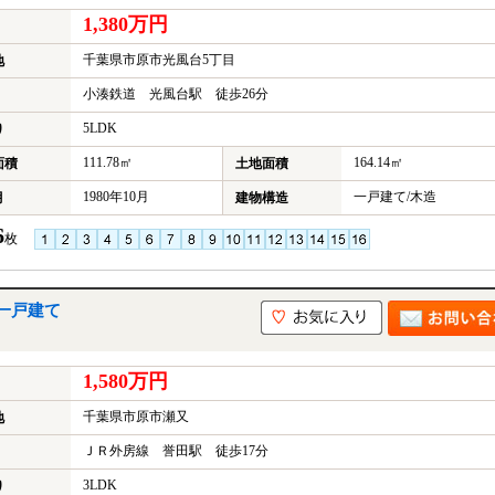
1,380万円
千葉県市原市光風台5丁目
地
小湊鉄道 光風台駅 徒歩26分
5LDK
り
111.78㎡
164.14㎡
面積
土地面積
1980年10月
一戸建て/木造
月
建物構造
6
枚
一戸建て
1,580万円
千葉県市原市瀬又
地
ＪＲ外房線 誉田駅 徒歩17分
3LDK
り