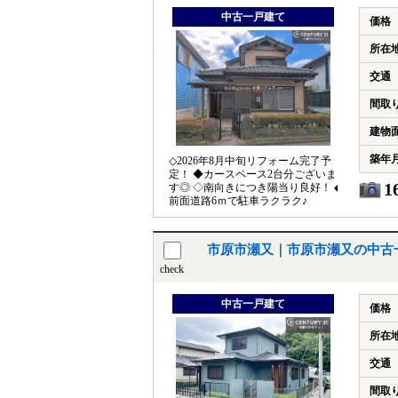
中古一戸建て
価格
所在
交通
間取
建物
築年
◇2026年8月中旬リフォーム完了予
定！ ◆カースペース2台分ございま
1
す◎ ◇南向きにつき陽当り良好！ ◆
前面道路6ｍで駐車ラクラク♪
市原市瀬又｜市原市瀬又の中古
check
中古一戸建て
価格
所在
交通
間取