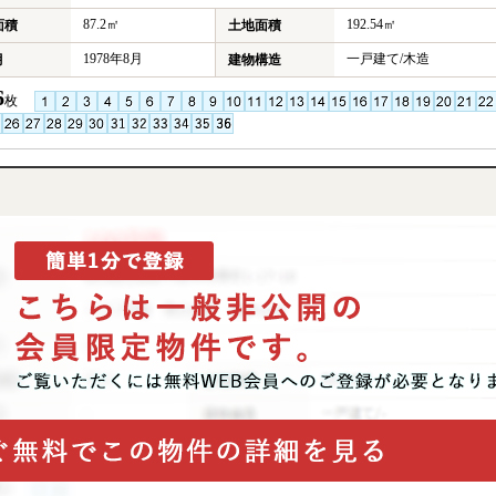
87.2㎡
192.54㎡
面積
土地面積
1978年8月
一戸建て/木造
月
建物構造
6
枚