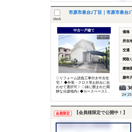
市原市泉台2丁目｜市原市泉台
check
中古一戸建て
価格
所在
交通
間取
建物
築年
◇リフォーム請負工事付き中古住
宅！ ◆外装・クロス等お好みに合
3
わせて選択可！ ◇緑に囲まれた閑
静な分譲地内♪ ◆カースペース3台
分（2台分増設予定） ◇敷地広々62
坪！
【会員様限定で公開中！】
会員限定