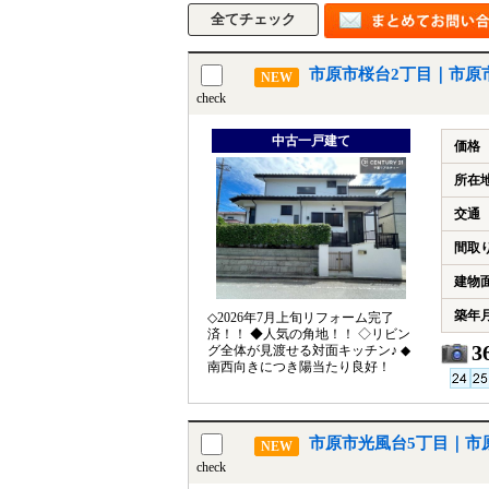
市原市桜台2丁目｜市原
NEW
check
中古一戸建て
価格
所在
交通
間取
建物
築年
◇2026年7月上旬リフォーム完了
済！！ ◆人気の角地！！ ◇リビン
3
グ全体が見渡せる対面キッチン♪ ◆
南西向きにつき陽当たり良好！
市原市光風台5丁目｜市
NEW
check