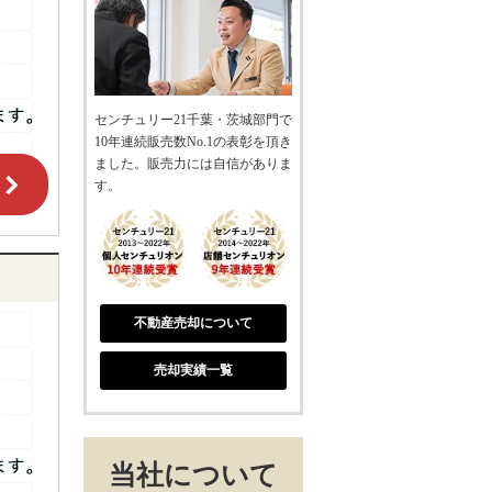
センチュリー21千葉・茨城部門で
10年連続販売数No.1の表彰を頂き
ました。販売力には自信がありま
す。
不動産売却について
売却実績一覧
当社について