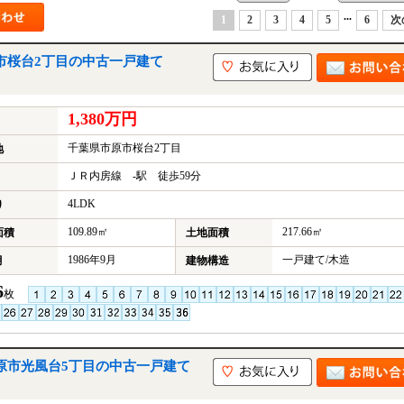
...
1
2
3
4
5
6
次
市桜台2丁目の中古一戸建て
1,380万円
千葉県市原市桜台2丁目
地
ＪＲ内房線 -駅 徒歩59分
4LDK
り
109.89㎡
217.66㎡
面積
土地面積
1986年9月
一戸建て/木造
月
建物構造
6
枚
原市光風台5丁目の中古一戸建て