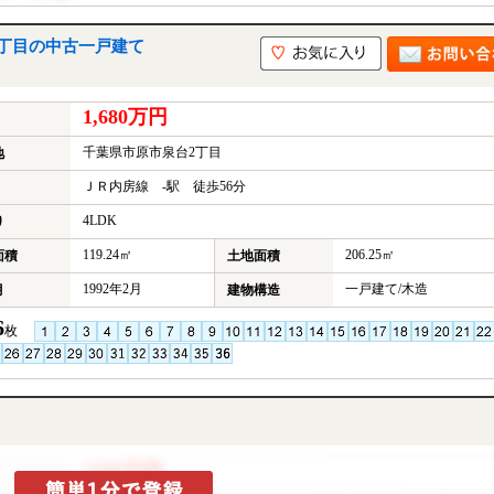
2丁目の中古一戸建て
1,680万円
千葉県市原市泉台2丁目
地
ＪＲ内房線 -駅 徒歩56分
4LDK
り
119.24㎡
206.25㎡
面積
土地面積
1992年2月
一戸建て/木造
月
建物構造
6
枚