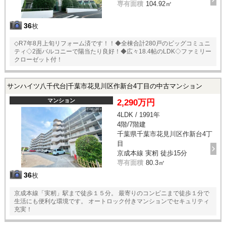
専有面積
104.92㎡
36
枚
◇R7年8月上旬リフォーム済です！！◆全棟合計280戸のビッグコミュニ
ティ◇2面バルコニーで陽当たり良好！◆広々18.4帖のLDK◇ファミリー
クローゼット付！
サンハイツ八千代台|千葉市花見川区作新台4丁目の中古マンション
マンション
2,290万円
4LDK / 1991年
4階/7階建
千葉県千葉市花見川区作新台4丁
目
京成本線 実籾 徒歩15分
専有面積
80.3㎡
36
枚
京成本線「実籾」駅まで徒歩１５分。 最寄りのコンビニまで徒歩１分で
生活にも便利な環境です。 オートロック付きマンションでセキュリティ
充実！