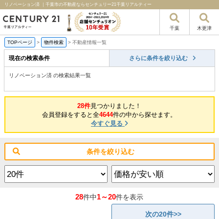
リノベーション済 ｜千葉市の不動産ならセンチュリー21千葉リアルティー
千葉
木更津
TOPページ
>
物件検索
>
不動産情報一覧
現在の検索条件
さらに条件を絞り込む
リノベーション済 の検索結果一覧
28件
見つかりました！
会員登録をすると全
4644
件の中から探せます。
今すぐ見る
条件を絞り込む
28
1～20
件中
件を表示
次の20件>>