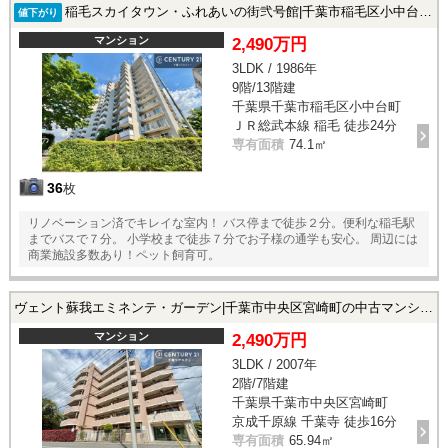
稲毛スカイタウン・ふれあいの街弐号館|千葉市稲毛区小中台町の中古マンション
値下がり
マンション
2,490万円
3LDK / 1986年
9階/13階建
千葉県千葉市稲毛区小中台町
ＪＲ総武本線 稲毛 徒歩24分
専有面積
74.1㎡
36
枚
リノベーション済でキレイな室内！ バス停まで徒歩２分。便利な稲毛駅
までバスで７分。 小学校まで徒歩７分でお子様の通学も安心。 周辺には
商業施設多数あり！ペット飼育可。
ヴェント蘇我エミネンテ・ガーデン|千葉市中央区宮崎町の中古マンション
マンション
2,490万円
3LDK / 2007年
2階/7階建
千葉県千葉市中央区宮崎町
京成千原線 千葉寺 徒歩16分
専有面積
65.94㎡