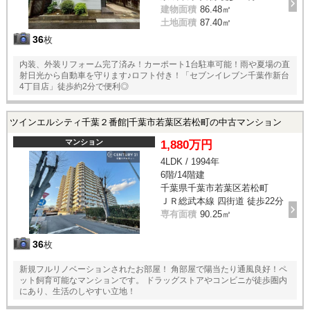
建物面積
86.48㎡
土地面積
87.40㎡
36
枚
内装、外装リフォーム完了済み！カーポート1台駐車可能！雨や夏場の直
射日光から自動車を守ります♪ロフト付き！「セブンイレブン千葉作新台
4丁目店」徒歩約2分で便利◎
ツインエルシティ千葉２番館|千葉市若葉区若松町の中古マンション
マンション
1,880万円
4LDK / 1994年
6階/14階建
千葉県千葉市若葉区若松町
ＪＲ総武本線 四街道 徒歩22分
専有面積
90.25㎡
36
枚
新規フルリノベーションされたお部屋！ 角部屋で陽当たり通風良好！ペ
ット飼育可能なマンションです。 ドラッグストアやコンビニが徒歩圏内
にあり、生活のしやすい立地！