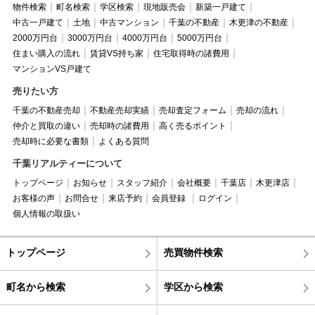
物件検索
町名検索
学区検索
現地販売会
新築一戸建て
中古一戸建て
土地
中古マンション
千葉の不動産
木更津の不動産
2000万円台
3000万円台
4000万円台
5000万円台
住まい購入の流れ
賃貸VS持ち家
住宅取得時の諸費用
マンションVS戸建て
売りたい方
千葉の不動産売却
不動産売却実績
売却査定フォーム
売却の流れ
仲介と買取の違い
売却時の諸費用
高く売るポイント
売却時に必要な書類
よくある質問
千葉リアルティーについて
トップページ
お知らせ
スタッフ紹介
会社概要
千葉店
木更津店
お客様の声
お問合せ
来店予約
会員登録
ログイン
個人情報の取扱い
トップページ
売買物件検索
町名から検索
学区から検索