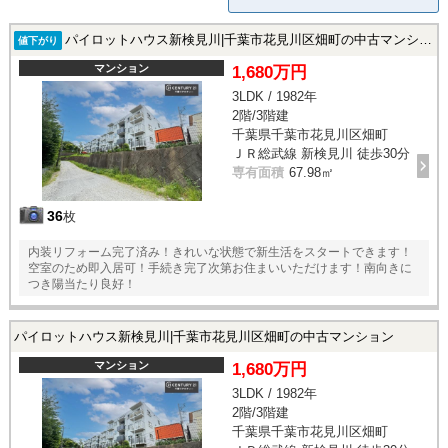
パイロットハウス新検見川|千葉市花見川区畑町の中古マンション
値下がり
マンション
1,680万円
3LDK / 1982年
2階/3階建
千葉県千葉市花見川区畑町
ＪＲ総武線 新検見川 徒歩30分
専有面積
67.98㎡
36
枚
内装リフォーム完了済み！きれいな状態で新生活をスタートできます！
空室のため即入居可！手続き完了次第お住まいいただけます！南向きに
つき陽当たり良好！
パイロットハウス新検見川|千葉市花見川区畑町の中古マンション
マンション
1,680万円
3LDK / 1982年
2階/3階建
千葉県千葉市花見川区畑町