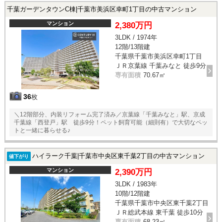
千葉ガーデンタウンC棟|千葉市美浜区幸町1丁目の中古マンション
マンション
2,380万円
3LDK / 1974年
12階/13階建
千葉県千葉市美浜区幸町1丁目
ＪＲ京葉線 千葉みなと 徒歩9分
専有面積
70.67㎡
36
枚
＼12階部分、内装リフォーム完了済み／京葉線「千葉みなと」駅、京成
千葉線「西登戸」駅 徒歩9分！ペット飼育可能（細則有）で大切なペッ
トと一緒に暮らせる♪
ハイラーク千葉|千葉市中央区東千葉2丁目の中古マンション
値下がり
マンション
2,390万円
3LDK / 1983年
10階/12階建
千葉県千葉市中央区東千葉2丁目
ＪＲ総武本線 東千葉 徒歩10分
専有面積
68.23㎡