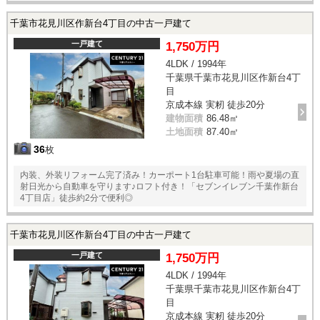
千葉市花見川区作新台4丁目の中古一戸建て
一戸建て
1,750万円
4LDK / 1994年
千葉県千葉市花見川区作新台4丁
目
京成本線 実籾 徒歩20分
建物面積
86.48㎡
土地面積
87.40㎡
36
枚
内装、外装リフォーム完了済み！カーポート1台駐車可能！雨や夏場の直
射日光から自動車を守ります♪ロフト付き！「セブンイレブン千葉作新台
4丁目店」徒歩約2分で便利◎
千葉市花見川区作新台4丁目の中古一戸建て
一戸建て
1,750万円
4LDK / 1994年
千葉県千葉市花見川区作新台4丁
目
京成本線 実籾 徒歩20分