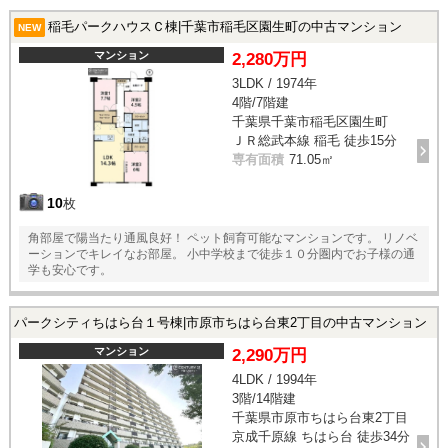
稲毛パークハウスＣ棟|千葉市稲毛区園生町の中古マンション
NEW
マンション
2,280万円
3LDK / 1974年
4階/7階建
千葉県千葉市稲毛区園生町
ＪＲ総武本線 稲毛 徒歩15分
専有面積
71.05㎡
10
枚
角部屋で陽当たり通風良好！ ペット飼育可能なマンションです。 リノベ
ーションでキレイなお部屋。 小中学校まで徒歩１０分圏内でお子様の通
学も安心です。
パークシティちはら台１号棟|市原市ちはら台東2丁目の中古マンション
マンション
2,290万円
4LDK / 1994年
3階/14階建
千葉県市原市ちはら台東2丁目
京成千原線 ちはら台 徒歩34分