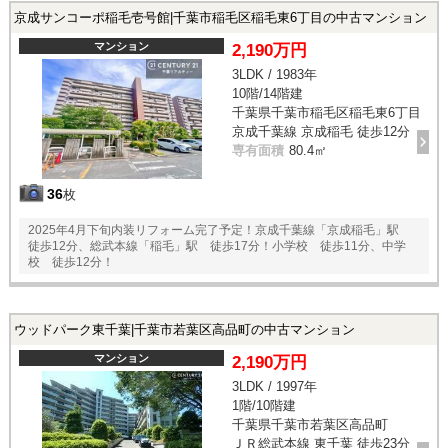
京成サンコーポ稲毛壱号館|千葉市稲毛区稲毛東6丁目の中古マンション
マンション
2,190万円
3LDK / 1983年
10階/14階建
千葉県千葉市稲毛区稲毛東6丁目
京成千葉線 京成稲毛 徒歩12分
専有面積
80.4㎡
36
枚
2025年4月下旬内装リフォーム完了予定！京成千葉線「京成稲毛」駅
徒歩12分、総武本線「稲毛」駅 徒歩17分！小学校 徒歩11分、中学
校 徒歩12分！
ウッドパーク東千葉|千葉市若葉区高品町の中古マンション
マンション
2,190万円
3LDK / 1997年
1階/10階建
千葉県千葉市若葉区高品町
ＪＲ総武本線 東千葉 徒歩23分