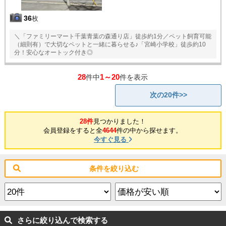
36
枚
＼「ファミリーマート千葉青葉の森通り店」徒歩約1分／ペット飼育可能
（細則有）で大切なペットと一緒に暮らせる♪「宮崎小学校」徒歩約10
分！安心なオートック付き◎
28
1～20
件中
件を表示
次の20件>>
28件
見つかりました！
会員登録をすると全
4644
件の中から探せます。
今すぐ見る
条件を絞り込む
さらに絞り込んで検索する