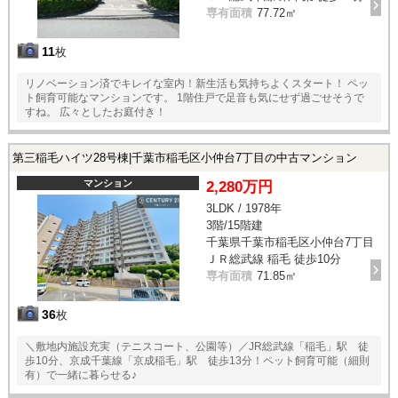
専有面積
77.72㎡
11
枚
リノベーション済でキレイな室内！新生活も気持ちよくスタート！ ペッ
ト飼育可能なマンションです。 1階住戸で足音も気にせず過ごせそうで
すね。 広々としたお庭付き！
第三稲毛ハイツ28号棟|千葉市稲毛区小仲台7丁目の中古マンション
マンション
2,280万円
3LDK / 1978年
3階/15階建
千葉県千葉市稲毛区小仲台7丁目
ＪＲ総武線 稲毛 徒歩10分
専有面積
71.85㎡
36
枚
＼敷地内施設充実（テニスコート、公園等）／JR総武線「稲毛」駅 徒
歩10分、京成千葉線「京成稲毛」駅 徒歩13分！ペット飼育可能（細則
有）で一緒に暮らせる♪