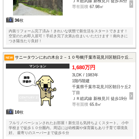
ＪＲ総武線 新検見川 徒歩30分
専有面積
67.98㎡
36
枚
内装リフォーム完了済み！きれいな状態で新生活をスタートできます！
空室のため即入居可！手続き完了次第お住まいいただけます！南向きに
つき陽当たり良好！
サニータウンにれの木台２－１０号棟|千葉市花見川区朝日ケ丘2丁目の中古マンション
NEW
マンション
1,680万円
3LDK / 1983年
1階/5階建
千葉県千葉市花見川区朝日ケ丘2
丁目
ＪＲ総武線 新検見川 徒歩19分
専有面積
65.8㎡
10
枚
フルリノベーションされたお部屋！新生活も気持ちよくスタート。 小中
学校まで徒歩１０分圏内。周辺には幼稚園や保育園もあり子育て環境良
好。 最寄りのスーパーまで徒歩６分