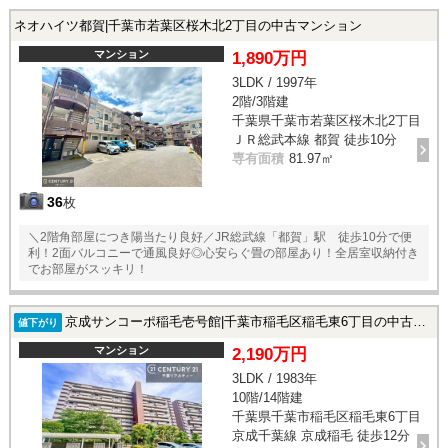
ネオハイツ都賀|千葉市若葉区桜木北2丁目の中古マンション
マンション
1,890万円
3LDK / 1997年
2階/3階建
千葉県千葉市若葉区桜木北2丁目
ＪＲ総武本線 都賀 徒歩10分
専有面積
81.97㎡
36
枚
＼2階角部屋につき陽当たり良好／JR総武線「都賀」駅 徒歩10分で便
利！2面バルコニーで通風良好◎心安らぐ畳の部屋あり！全居室収納付き
でお部屋がスッキリ！
京成サンコーポ稲毛壱号館|千葉市稲毛区稲毛東6丁目の中古マンション
値下がり
マンション
2,190万円
3LDK / 1983年
10階/14階建
千葉県千葉市稲毛区稲毛東6丁目
京成千葉線 京成稲毛 徒歩12分