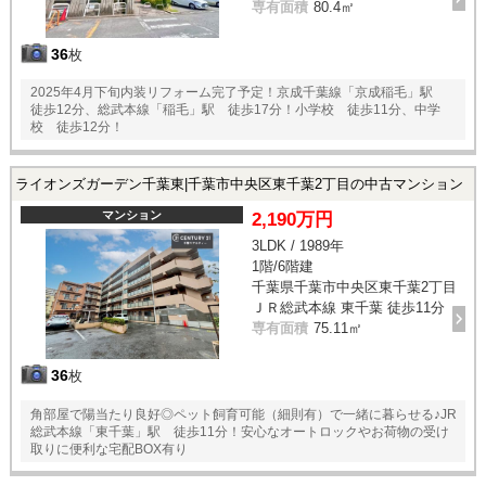
専有面積
80.4㎡
36
枚
2025年4月下旬内装リフォーム完了予定！京成千葉線「京成稲毛」駅
徒歩12分、総武本線「稲毛」駅 徒歩17分！小学校 徒歩11分、中学
校 徒歩12分！
ライオンズガーデン千葉東|千葉市中央区東千葉2丁目の中古マンション
マンション
2,190万円
3LDK / 1989年
1階/6階建
千葉県千葉市中央区東千葉2丁目
ＪＲ総武本線 東千葉 徒歩11分
専有面積
75.11㎡
36
枚
角部屋で陽当たり良好◎ペット飼育可能（細則有）で一緒に暮らせる♪JR
総武本線「東千葉」駅 徒歩11分！安心なオートロックやお荷物の受け
取りに便利な宅配BOX有り