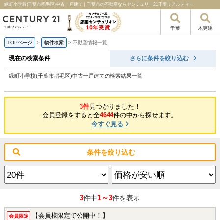
緑町小学校(千葉市稲毛区)中古一戸建て｜千葉市の不動産ならセンチュリー21千葉リアルティー
千葉
木更津
TOPページ
>
物件検索
>
不動産情報一覧
現在の検索条件
さらに条件を絞り込む
緑町小学校(千葉市稲毛区)中古一戸建ての検索結果一覧
3件
見つかりました！
会員登録をすると全
4644
件の中から探せます。
今すぐ見る
条件を絞り込む
3
1～3
件中
件を表示
【会員様限定で公開中！】
会員限定