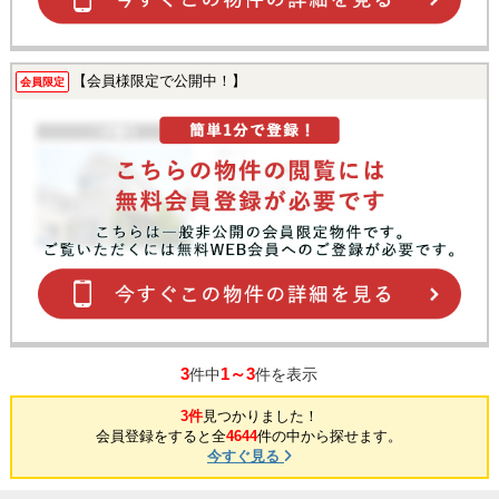
【会員様限定で公開中！】
会員限定
3
1～3
件中
件を表示
3件
見つかりました！
会員登録をすると全
4644
件の中から探せます。
今すぐ見る