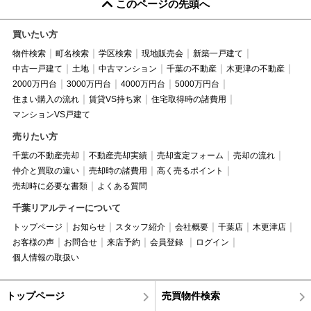
このページの先頭へ
買いたい方
物件検索
町名検索
学区検索
現地販売会
新築一戸建て
中古一戸建て
土地
中古マンション
千葉の不動産
木更津の不動産
2000万円台
3000万円台
4000万円台
5000万円台
住まい購入の流れ
賃貸VS持ち家
住宅取得時の諸費用
マンションVS戸建て
売りたい方
千葉の不動産売却
不動産売却実績
売却査定フォーム
売却の流れ
仲介と買取の違い
売却時の諸費用
高く売るポイント
売却時に必要な書類
よくある質問
千葉リアルティーについて
トップページ
お知らせ
スタッフ紹介
会社概要
千葉店
木更津店
お客様の声
お問合せ
来店予約
会員登録
ログイン
個人情報の取扱い
トップページ
売買物件検索