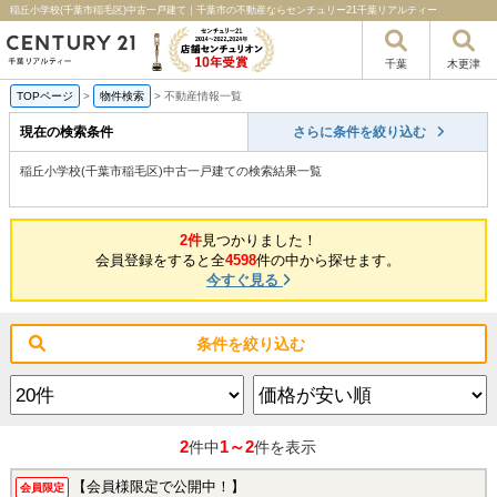
稲丘小学校(千葉市稲毛区)中古一戸建て｜千葉市の不動産ならセンチュリー21千葉リアルティー
千葉
木更津
TOPページ
>
物件検索
>
不動産情報一覧
現在の検索条件
さらに条件を絞り込む
稲丘小学校(千葉市稲毛区)中古一戸建ての検索結果一覧
2件
見つかりました！
会員登録をすると全
4598
件の中から探せます。
今すぐ見る
条件を絞り込む
2
1～2
件中
件を表示
【会員様限定で公開中！】
会員限定