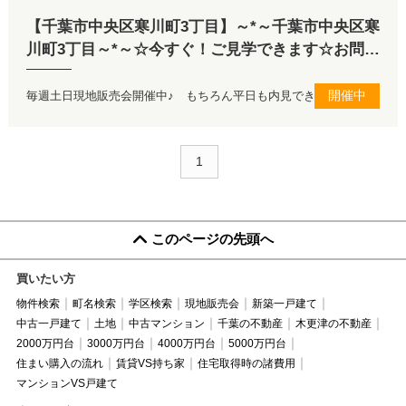
【千葉市中央区寒川町3丁目】～*～千葉市中央区寒
川町3丁目～*～☆今すぐ！ご見学できます☆お問合
せお待ちしてます♪
開催中
毎週土日現地販売会開催中♪ もちろん平日も内見できます！
1
このページの先頭へ
買いたい方
物件検索
町名検索
学区検索
現地販売会
新築一戸建て
中古一戸建て
土地
中古マンション
千葉の不動産
木更津の不動産
2000万円台
3000万円台
4000万円台
5000万円台
住まい購入の流れ
賃貸VS持ち家
住宅取得時の諸費用
マンションVS戸建て