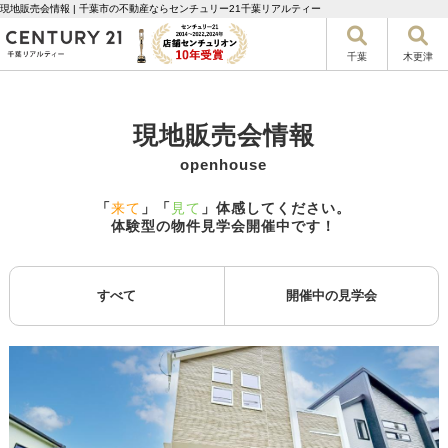
現地販売会情報 | 千葉市の不動産ならセンチュリー21千葉リアルティー
千葉
木更津
現地販売会情報
openhouse
「
来て
」「
見て
」体感してください。
体験型の物件見学会開催中です！
すべて
開催中の見学会