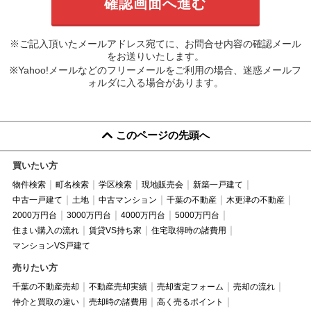
※ご記入頂いたメールアドレス宛てに、お問合せ内容の確認メール
をお送りいたします。
※Yahoo!メールなどのフリーメールをご利用の場合、迷惑メールフ
ォルダに入る場合があります。
このページの先頭へ
買いたい方
物件検索
町名検索
学区検索
現地販売会
新築一戸建て
中古一戸建て
土地
中古マンション
千葉の不動産
木更津の不動産
2000万円台
3000万円台
4000万円台
5000万円台
住まい購入の流れ
賃貸VS持ち家
住宅取得時の諸費用
マンションVS戸建て
売りたい方
千葉の不動産売却
不動産売却実績
売却査定フォーム
売却の流れ
仲介と買取の違い
売却時の諸費用
高く売るポイント