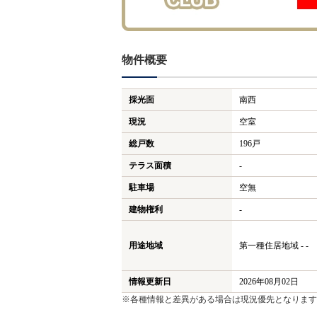
物件概要
採光面
南西
現況
空室
総戸数
196戸
テラス面積
-
駐車場
空無
建物権利
-
用途地域
第一種住居地域 - -
情報更新日
2026年08月02日
※各種情報と差異がある場合は現況優先となります