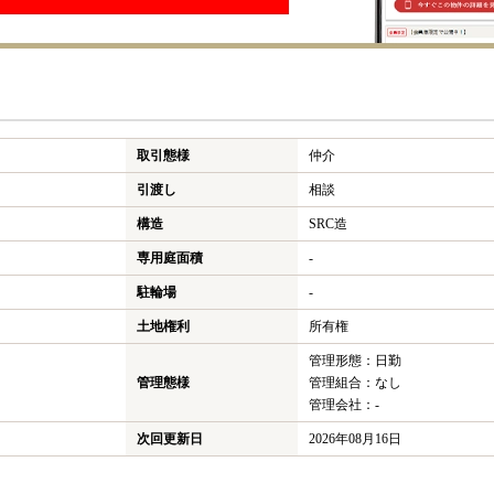
取引態様
仲介
引渡し
相談
構造
SRC造
専用庭面積
-
駐輪場
-
土地権利
所有権
管理形態：日勤
管理態様
管理組合：なし
管理会社：-
次回更新日
2026年08月16日