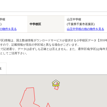
学校
山王中学校
)
中学校区
(千葉県千葉市若葉区)
の物件を見る
山王中学校の他の物件を見る
区)情報は、国土数値情報ダウンロードサービスが提供する小学校区データ【2016
のですので、記載情報が現在の学区域と異なる場合がございます。
上で記述通り、データは必ずしも正確とは言えません。また、通学区域(学区)は毎年
としてご活用下さい。
域