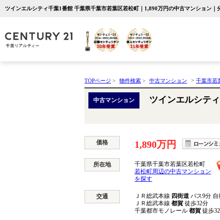
ツインエルシティ千葉1番館 千葉県千葉市若葉区若松町｜1,890万円の中古マンション
>
TOPページ
>
物件検索
>
中古マンション
千葉市若
ツインエルシティ
中古マンション
価格
1,890万円
千葉県千葉市若葉区若松町
所在地
若松町周辺の中古マンション
を探す
ＪＲ総武本線
四街道
バス9分 自
交通
ＪＲ総武本線
都賀
徒歩32分
千葉都市モノレール
都賀
徒歩3