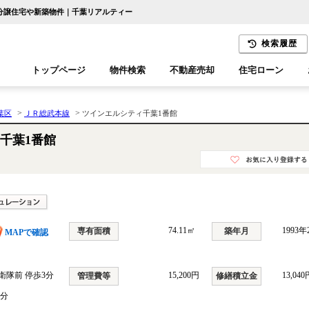
｜分譲住宅や新築物件｜千葉リアルティー
検索履歴
トップページ
物件検索
不動産売却
住宅ローン
千葉エリア
木更津エリア
>
>
葉区
ＪＲ総武本線
ツインエルシティ千葉1番館
千葉1番館
74.11㎡
1993
専有面積
築年月
MAPで確認
衛隊前 停歩3分
15,200円
13,040
管理費等
修繕積立金
2分