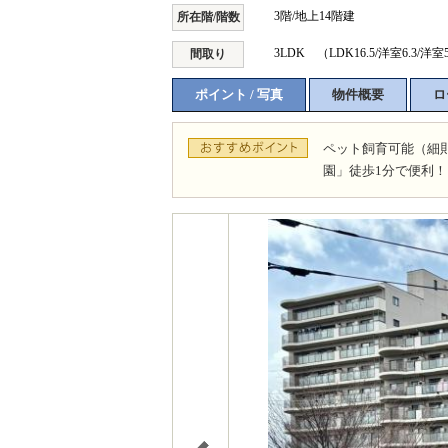
3階/地上14階建
所在階/階数
3LDK （LDK16.5/洋室6.3/洋室5
間取り
ポイント / 写真
物件概要
ロ
ペット飼育可能（細
園」徒歩1分で便利