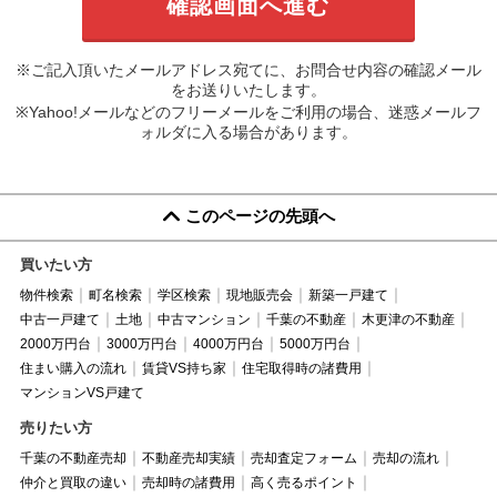
※ご記入頂いたメールアドレス宛てに、お問合せ内容の確認メール
をお送りいたします。
※Yahoo!メールなどのフリーメールをご利用の場合、迷惑メールフ
ォルダに入る場合があります。
このページの先頭へ
買いたい方
物件検索
町名検索
学区検索
現地販売会
新築一戸建て
中古一戸建て
土地
中古マンション
千葉の不動産
木更津の不動産
2000万円台
3000万円台
4000万円台
5000万円台
住まい購入の流れ
賃貸VS持ち家
住宅取得時の諸費用
マンションVS戸建て
売りたい方
千葉の不動産売却
不動産売却実績
売却査定フォーム
売却の流れ
仲介と買取の違い
売却時の諸費用
高く売るポイント