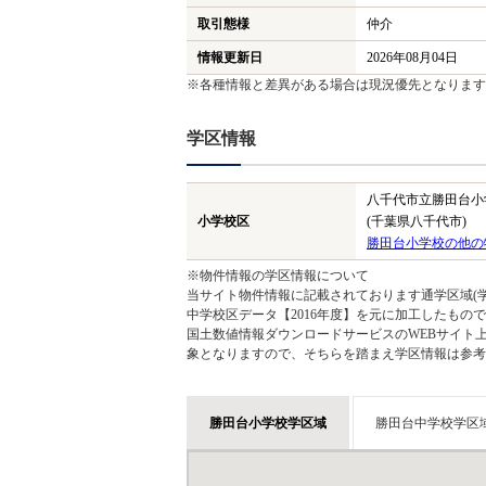
取引態様
仲介
情報更新日
2026年08月04日
※各種情報と差異がある場合は現況優先となります
学区情報
八千代市立勝田台小
小学校区
(千葉県八千代市)
勝田台小学校の他の
※物件情報の学区情報について
当サイト物件情報に記載されております通学区域(学
中学校区データ【2016年度】を元に加工したも
国土数値情報ダウンロードサービスのWEBサイト
象となりますので、そちらを踏まえ学区情報は参考
勝田台小学校学区域
勝田台中学校学区