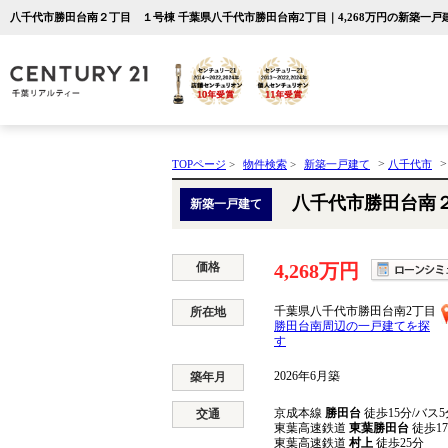
八千代市勝田台南２丁目 １号棟 千葉県八千代市勝田台南2丁目｜4,268万円の新築一
>
TOPページ
>
物件検索
>
新築一戸建て
八千代市
八千代市勝田台南
新築一戸建て
価格
4,268万円
千葉県八千代市勝田台南2丁目
所在地
勝田台南周辺の一戸建てを探
す
2026年6月築
築年月
京成本線
勝田台
徒歩15分/バス5
交通
東葉高速鉄道
東葉勝田台
徒歩1
東葉高速鉄道
村上
徒歩25分