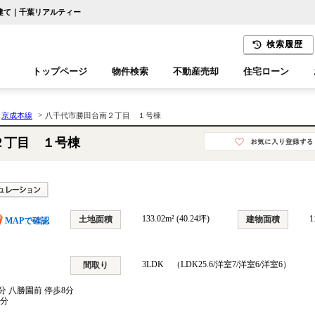
戸建て｜千葉リアルティー
検索履歴
トップページ
物件検索
不動産売却
住宅ローン
千葉エリア
木更津エリア
>
>
京成本線
八千代市勝田台南２丁目 １号棟
２丁目 １号棟
133.02m² (40.24坪)
1
土地面積
建物面積
MAPで確認
3LDK （LDK25.6/洋室7/洋室6/洋室6）
間取り
分 八勝園前 停歩8分
7分