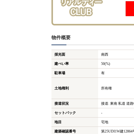
物件概要
採光面
南西
建ぺい率
50(%)
駐車場
有
土地権利
所有権
接道状況
接道: 東南 私道 道路幅
セットバック
-
地目
宅地
建築確認番号
第25UDI1W建12864