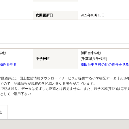
次回更新日
2026年08月18日
学校
勝田台中学校
中学校区
(千葉県八千代市)
物件を見る
勝田台中学校の他の物件を見る
区)情報は、国土数値情報ダウンロードサービスが提供する小学校区データ【2016
のですので、記載情報が現在の学区域と異なる場合がございます。
上で記述通り、データは必ずしも正確とは言えません。また、通学区域(学区)は毎年
としてご活用下さい。
域