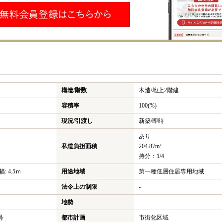
構造/階数
木造/
地上2階建
容積率
100(%)
現況/引渡し
新築/即時
あり
私道負担面積
204.87m²
持分：1/4
: 4.5ｍ
用途地域
第一種低層住居専用地域
法令上の制限
-
地勢
号
都市計画
市街化区域