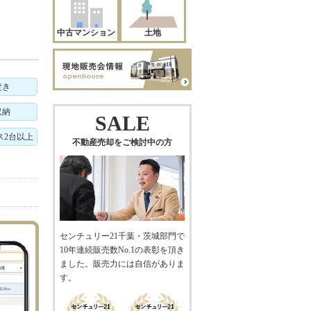
中古マンション
土地
焚き
収納
SALE
ス2台以上
不動産売却をご検討中の方
センチュリー21千葉・茨城部門で
10年連続販売数No.1の表彰を頂き
ました。販売力には自信がありま
す。