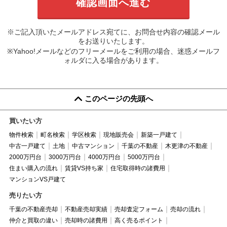
※ご記入頂いたメールアドレス宛てに、お問合せ内容の確認メール
をお送りいたします。
※Yahoo!メールなどのフリーメールをご利用の場合、迷惑メールフ
ォルダに入る場合があります。
このページの先頭へ
買いたい方
物件検索
町名検索
学区検索
現地販売会
新築一戸建て
中古一戸建て
土地
中古マンション
千葉の不動産
木更津の不動産
2000万円台
3000万円台
4000万円台
5000万円台
住まい購入の流れ
賃貸VS持ち家
住宅取得時の諸費用
マンションVS戸建て
売りたい方
千葉の不動産売却
不動産売却実績
売却査定フォーム
売却の流れ
仲介と買取の違い
売却時の諸費用
高く売るポイント