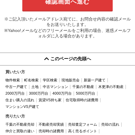
※ご記入頂いたメールアドレス宛てに、お問合せ内容の確認メール
をお送りいたします。
※Yahoo!メールなどのフリーメールをご利用の場合、迷惑メールフ
ォルダに入る場合があります。
このページの先頭へ
買いたい方
物件検索
町名検索
学区検索
現地販売会
新築一戸建て
中古一戸建て
土地
中古マンション
千葉の不動産
木更津の不動産
2000万円台
3000万円台
4000万円台
5000万円台
住まい購入の流れ
賃貸VS持ち家
住宅取得時の諸費用
マンションVS戸建て
売りたい方
千葉の不動産売却
不動産売却実績
売却査定フォーム
売却の流れ
仲介と買取の違い
売却時の諸費用
高く売るポイント