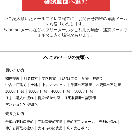
※ご記入頂いたメールアドレス宛てに、お問合せ内容の確認メール
をお送りいたします。
※Yahoo!メールなどのフリーメールをご利用の場合、迷惑メールフ
ォルダに入る場合があります。
このページの先頭へ
買いたい方
物件検索
町名検索
学区検索
現地販売会
新築一戸建て
中古一戸建て
土地
中古マンション
千葉の不動産
木更津の不動産
2000万円台
3000万円台
4000万円台
5000万円台
住まい購入の流れ
賃貸VS持ち家
住宅取得時の諸費用
マンションVS戸建て
売りたい方
千葉の不動産売却
不動産売却実績
売却査定フォーム
売却の流れ
仲介と買取の違い
売却時の諸費用
高く売るポイント