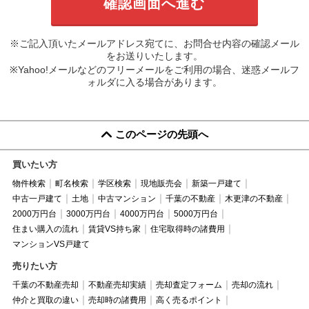
※ご記入頂いたメールアドレス宛てに、お問合せ内容の確認メール
をお送りいたします。
※Yahoo!メールなどのフリーメールをご利用の場合、迷惑メールフ
ォルダに入る場合があります。
このページの先頭へ
買いたい方
物件検索
町名検索
学区検索
現地販売会
新築一戸建て
中古一戸建て
土地
中古マンション
千葉の不動産
木更津の不動産
2000万円台
3000万円台
4000万円台
5000万円台
住まい購入の流れ
賃貸VS持ち家
住宅取得時の諸費用
マンションVS戸建て
売りたい方
千葉の不動産売却
不動産売却実績
売却査定フォーム
売却の流れ
仲介と買取の違い
売却時の諸費用
高く売るポイント