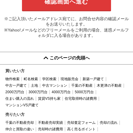
※ご記入頂いたメールアドレス宛てに、お問合せ内容の確認メール
をお送りいたします。
※Yahoo!メールなどのフリーメールをご利用の場合、迷惑メールフ
ォルダに入る場合があります。
このページの先頭へ
買いたい方
物件検索
町名検索
学区検索
現地販売会
新築一戸建て
中古一戸建て
土地
中古マンション
千葉の不動産
木更津の不動産
2000万円台
3000万円台
4000万円台
5000万円台
住まい購入の流れ
賃貸VS持ち家
住宅取得時の諸費用
マンションVS戸建て
売りたい方
千葉の不動産売却
不動産売却実績
売却査定フォーム
売却の流れ
仲介と買取の違い
売却時の諸費用
高く売るポイント