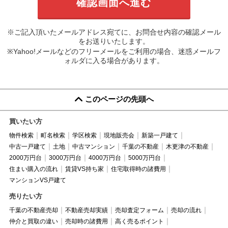
※ご記入頂いたメールアドレス宛てに、お問合せ内容の確認メール
をお送りいたします。
※Yahoo!メールなどのフリーメールをご利用の場合、迷惑メールフ
ォルダに入る場合があります。
このページの先頭へ
買いたい方
物件検索
町名検索
学区検索
現地販売会
新築一戸建て
中古一戸建て
土地
中古マンション
千葉の不動産
木更津の不動産
2000万円台
3000万円台
4000万円台
5000万円台
住まい購入の流れ
賃貸VS持ち家
住宅取得時の諸費用
マンションVS戸建て
売りたい方
千葉の不動産売却
不動産売却実績
売却査定フォーム
売却の流れ
仲介と買取の違い
売却時の諸費用
高く売るポイント