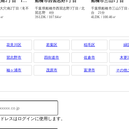
花見川区
若葉区
稲毛区
緑
習志野市
四街道市
佐倉市
木更
袖ヶ浦市
茂原市
富津市
その他
アドレスはログインに使用します。