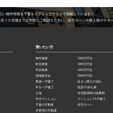
広い物件情報を千葉エリアトップクラスで掲載しています！
お近くの店舗までお気軽にご相談ください。住宅ローンや購入後のサポ
買いたい方
物件検索
2000万円台
町名検索
3000万円台
学区検索
4000万円台
現地販売会
5000万円台
新築一戸建て
住まい購入の流れ
中古一戸建て
賃貸VS持ち家
土地
住宅取得時の諸費用
中古マンション
マンションVS戸建て
千葉の不動産
住宅ローン
木更津の不動産