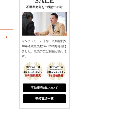
SALE
不動産売却をご検討中の方
センチュリー21千葉・茨城部門で
10年連続販売数No.1の表彰を頂き
ました。販売力には自信がありま
す。
不動産売却について
売却実績一覧