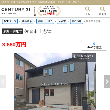
佐倉市上志津 千葉県佐倉市上志津｜3,880万円の新築一戸建て｜千葉リアルティー
千葉
木更津
TOPページ
>
物件検索
>
新築一戸建て
>
佐倉市
>
京成本線
>
佐倉市上志津
佐倉市上志津
新築一戸建て
3,880万円
MAPで確認