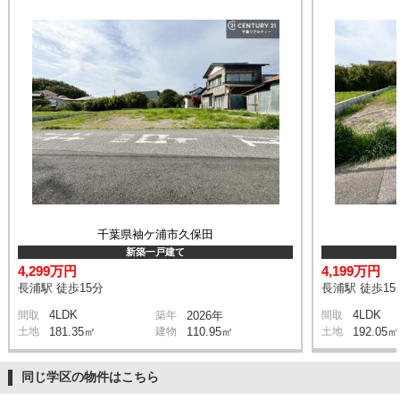
千葉県袖ケ浦市久保田
新築一戸建て
4,299万円
4,199万円
長浦駅 徒歩15分
長浦駅 徒歩15
4LDK
4LDK
間取
築年
2026年
間取
土地
181.35㎡
建物
110.95㎡
土地
192.05㎡
同じ学区の物件はこちら