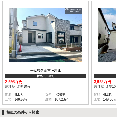
千葉県佐倉市上志津
新築一戸建て
3,998万円
3,998万円
志津駅 徒歩10分
志津駅 徒歩10
4LDK
4LDK
間取
築年
2026年
間取
土地
149.58㎡
建物
107.23㎡
土地
149.58㎡
類似の条件から検索