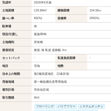
完成年
2026年6月築
土地面積
135.89m²
建物面積
104.58㎡
60(%)
200(%)
建ぺい率
容積率
駐車場
有
現況/引渡し
新築/即時
土地権利
所有権
接道状況
接道: 南 私道 道路幅: 4ｍ
-
-
セットバック
私道負担面積
地目
宅地
地勢
法令上の制限
第2種高度地区、22条区域
用途地域
第一種低層住居専用地域
都市計画
市街化区域
取引態様
仲介
フローリング
バリアフリー
システムキッチン