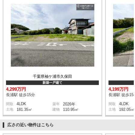
千葉県袖ケ浦市久保田
新築一戸建て
4,299万円
4,199万円
長浦駅 徒歩15分
長浦駅 徒歩15
4LDK
4LDK
間取
築年
2026年
間取
土地
181.35㎡
建物
110.95㎡
土地
192.05㎡
広さの近い物件はこちら