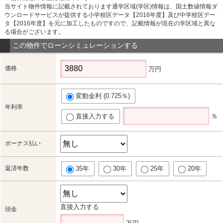
当サイト物件情報に記載されております通学区域(学区)情報は、国土数値情報ダ
ウンロードサービスが提供する小学校区データ【2016年度】及び中学校区デー
タ【2016年度】を元に加工したものですので、記載情報が現在の学区域と異な
る場合がございます。
この物件でローンシミュレーションする
価格
万円
変動金利 (0.725％)
年利率
直接入力する
％
ボーナス払い
返済年数
35年
30年
25年
20年
直接入力する
頭金