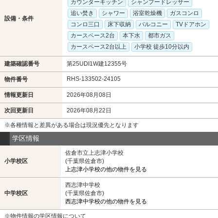
カウンターキッチン
シャンプードレッサー
追い焚き
シャワー
浴室乾燥機
ガスコンロ
設備・条件
コンロ三口
床下収納
バルコニー
TVドアホン
カースペース2台
本下水
都市ガス
カースペース2台以上
小学校 徒歩10分以内
建築確認番号
第25UDI1W建12355号
RHS-133502-24105
物件番号
情報更新日
2026年08月08日
次回更新日
2026年08月22日
※各種情報と差異がある場合は現況優先となります
学区情報
佐倉市立上志津小学校
小学校区
(千葉県佐倉市)
上志津小学校の他の物件を見る
西志津中学校
中学校区
(千葉県佐倉市)
西志津中学校の他の物件を見る
※物件情報の学区情報について