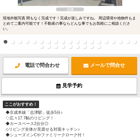
1/28
現地外観写真 間もなく完成です！完成が楽しみですね。 周辺環境や他物件もま
とめてご案内可能です！不動産の事ならどんな事でもお気軽にご相談くださ
い。
電話で問合わせ
メールで問合せ
見学予約
ここがおすすめ！
◆京成本線「志津駅」徒歩5分♪
◇広々17.7帖のリビング！
◆カースペース2台分◎
◇リビング全体が見渡せる対面キッチン♪
◆シューズインCやファミリークローク付！