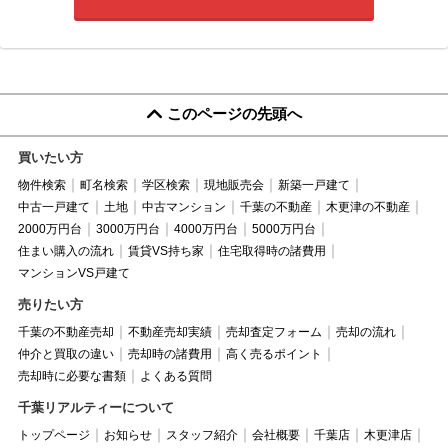
このページの先頭へ
買いたい方
物件検索
町名検索
学区検索
現地販売会
新築一戸建て
中古一戸建て
土地
中古マンション
千葉の不動産
木更津の不動産
2000万円台
3000万円台
4000万円台
5000万円台
住まい購入の流れ
賃貸VS持ち家
住宅取得時の諸費用
マンションVS戸建て
売りたい方
千葉の不動産売却
不動産売却実績
売却査定フォーム
売却の流れ
仲介と買取の違い
売却時の諸費用
高く売るポイント
売却時に必要な書類
よくある質問
千葉リアルティーについて
トップページ
お知らせ
スタッフ紹介
会社概要
千葉店
木更津店