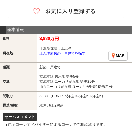
基本情報
3,880万円
価格
千葉県佐倉市上志津
所在地
上志津周辺の一戸建てを探す
MAP
種類
新築一戸建て
京成本線 志津駅 徒歩5分
交通
京成本線 ユーカリが丘駅 徒歩21分
山万ユーカリが丘線 ユーカリが丘駅 徒歩21分
間取り
3LDK（LDK17.7/洋室10/洋室6.1/洋室6）
構造/階数
木造/地上2階建
セールスコメント
●住宅ローンアドバイザーによるローンのご相談承ります。