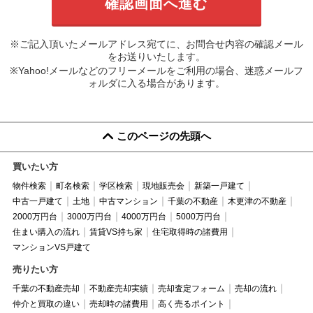
※ご記入頂いたメールアドレス宛てに、お問合せ内容の確認メール
をお送りいたします。
※Yahoo!メールなどのフリーメールをご利用の場合、迷惑メールフ
ォルダに入る場合があります。
このページの先頭へ
買いたい方
物件検索
町名検索
学区検索
現地販売会
新築一戸建て
中古一戸建て
土地
中古マンション
千葉の不動産
木更津の不動産
2000万円台
3000万円台
4000万円台
5000万円台
住まい購入の流れ
賃貸VS持ち家
住宅取得時の諸費用
マンションVS戸建て
売りたい方
千葉の不動産売却
不動産売却実績
売却査定フォーム
売却の流れ
仲介と買取の違い
売却時の諸費用
高く売るポイント