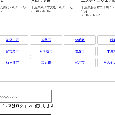
花見川区
若葉区
稲毛区
緑
習志野市
四街道市
佐倉市
木更
袖ヶ浦市
茂原市
富津市
その他
アドレスはログインに使用します。