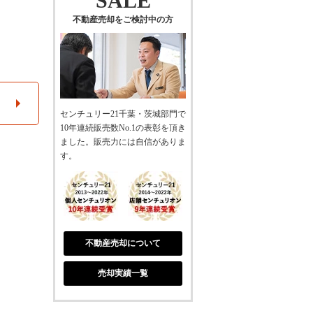
SALE
不動産売却をご検討中の方
センチュリー21千葉・茨城部門で
10年連続販売数No.1の表彰を頂き
ました。販売力には自信がありま
す。
不動産売却について
売却実績一覧