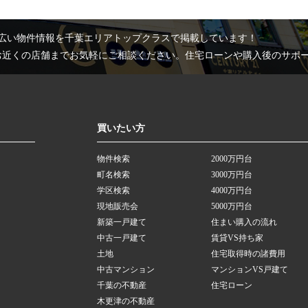
広い物件情報を千葉エリアトップクラスで掲載しています！
お近くの店舗までお気軽にご相談ください。住宅ローンや購入後のサポ
買いたい方
物件検索
2000万円台
町名検索
3000万円台
学区検索
4000万円台
現地販売会
5000万円台
新築一戸建て
住まい購入の流れ
中古一戸建て
賃貸VS持ち家
土地
住宅取得時の諸費用
中古マンション
マンションVS戸建て
千葉の不動産
住宅ローン
木更津の不動産