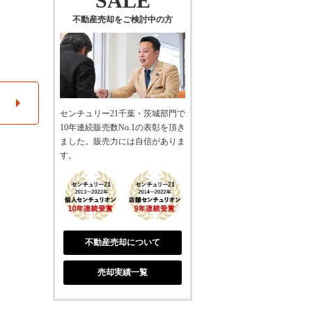
SALE
不動産売却をご検討中の方
センチュリー21千葉・茨城部門で
10年連続販売数No.1の表彰を頂き
ました。販売力には自信がありま
す。
不動産売却について
売却実績一覧