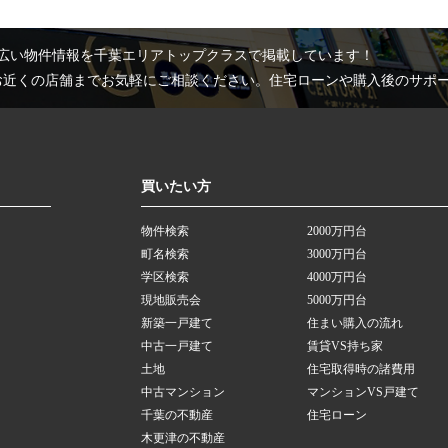
広い物件情報を千葉エリアトップクラスで掲載しています！
お近くの店舗までお気軽にご相談ください。住宅ローンや購入後のサポ
買いたい方
物件検索
2000万円台
町名検索
3000万円台
学区検索
4000万円台
現地販売会
5000万円台
新築一戸建て
住まい購入の流れ
中古一戸建て
賃貸VS持ち家
土地
住宅取得時の諸費用
中古マンション
マンションVS戸建て
千葉の不動産
住宅ローン
木更津の不動産