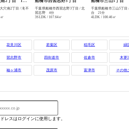
花見川区
若葉区
稲毛区
緑
習志野市
四街道市
佐倉市
木更
袖ヶ浦市
茂原市
富津市
その他
アドレスはログインに使用します。