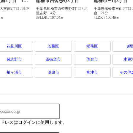
花見川区
若葉区
稲毛区
緑
習志野市
四街道市
佐倉市
木更
袖ヶ浦市
茂原市
富津市
その他
アドレスはログインに使用します。