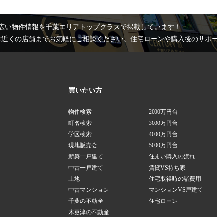
広い物件情報を千葉エリアトップクラスで掲載しています！
お近くの店舗までお気軽にご相談ください。住宅ローンや購入後のサポ
買いたい方
物件検索
2000万円台
町名検索
3000万円台
学区検索
4000万円台
現地販売会
5000万円台
新築一戸建て
住まい購入の流れ
中古一戸建て
賃貸VS持ち家
土地
住宅取得時の諸費用
中古マンション
マンションVS戸建て
千葉の不動産
住宅ローン
木更津の不動産