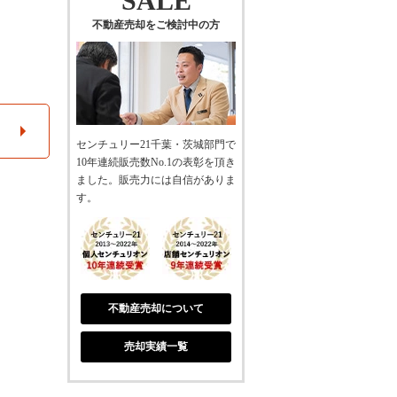
SALE
不動産売却をご検討中の方
センチュリー21千葉・茨城部門で
10年連続販売数No.1の表彰を頂き
ました。販売力には自信がありま
す。
不動産売却について
売却実績一覧