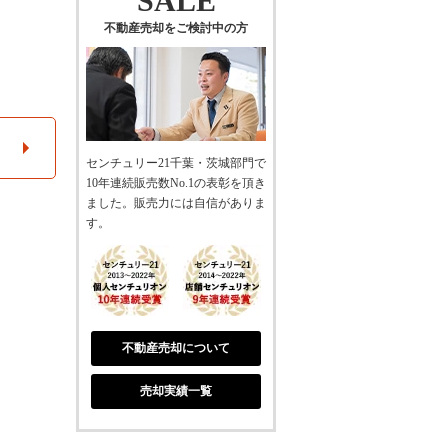
SALE
不動産売却をご検討中の方
センチュリー21千葉・茨城部門で
10年連続販売数No.1の表彰を頂き
ました。販売力には自信がありま
す。
不動産売却について
売却実績一覧