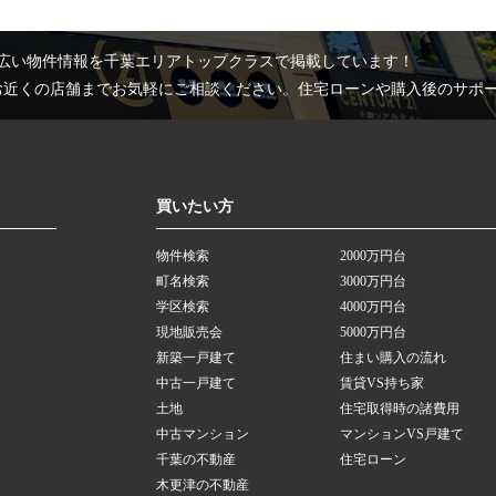
広い物件情報を千葉エリアトップクラスで掲載しています！
お近くの店舗までお気軽にご相談ください。住宅ローンや購入後のサポ
買いたい方
物件検索
2000万円台
町名検索
3000万円台
学区検索
4000万円台
現地販売会
5000万円台
新築一戸建て
住まい購入の流れ
中古一戸建て
賃貸VS持ち家
土地
住宅取得時の諸費用
中古マンション
マンションVS戸建て
千葉の不動産
住宅ローン
木更津の不動産