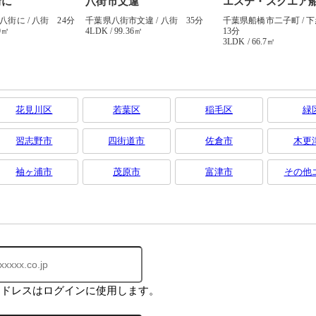
花見川区
若葉区
稲毛区
緑
習志野市
四街道市
佐倉市
木更
袖ヶ浦市
茂原市
富津市
その他
アドレスはログインに使用します。