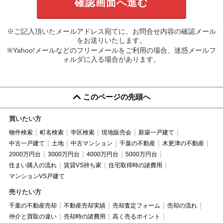
※ご記入頂いたメールアドレス宛てに、お問合せ内容の確認メール
をお送りいたします。
※Yahoo!メールなどのフリーメールをご利用の場合、迷惑メールフ
ォルダに入る場合があります。
このページの先頭へ
買いたい方
物件検索
町名検索
学区検索
現地販売会
新築一戸建て
中古一戸建て
土地
中古マンション
千葉の不動産
木更津の不動産
2000万円台
3000万円台
4000万円台
5000万円台
住まい購入の流れ
賃貸VS持ち家
住宅取得時の諸費用
マンションVS戸建て
売りたい方
千葉の不動産売却
不動産売却実績
売却査定フォーム
売却の流れ
仲介と買取の違い
売却時の諸費用
高く売るポイント