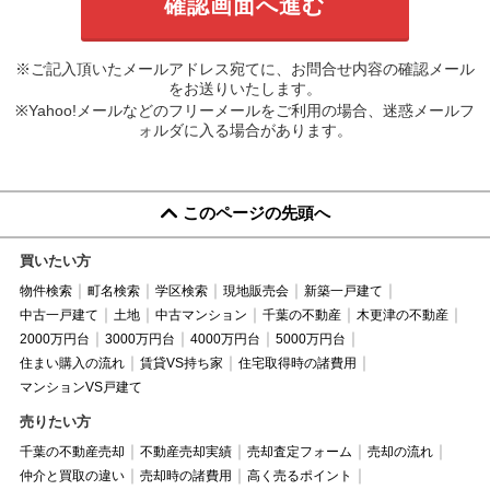
※ご記入頂いたメールアドレス宛てに、お問合せ内容の確認メール
をお送りいたします。
※Yahoo!メールなどのフリーメールをご利用の場合、迷惑メールフ
ォルダに入る場合があります。
このページの先頭へ
買いたい方
物件検索
町名検索
学区検索
現地販売会
新築一戸建て
中古一戸建て
土地
中古マンション
千葉の不動産
木更津の不動産
2000万円台
3000万円台
4000万円台
5000万円台
住まい購入の流れ
賃貸VS持ち家
住宅取得時の諸費用
マンションVS戸建て
売りたい方
千葉の不動産売却
不動産売却実績
売却査定フォーム
売却の流れ
仲介と買取の違い
売却時の諸費用
高く売るポイント