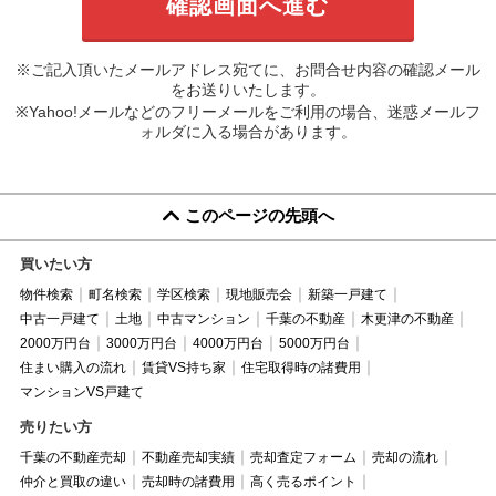
※ご記入頂いたメールアドレス宛てに、お問合せ内容の確認メール
をお送りいたします。
※Yahoo!メールなどのフリーメールをご利用の場合、迷惑メールフ
ォルダに入る場合があります。
このページの先頭へ
買いたい方
物件検索
町名検索
学区検索
現地販売会
新築一戸建て
中古一戸建て
土地
中古マンション
千葉の不動産
木更津の不動産
2000万円台
3000万円台
4000万円台
5000万円台
住まい購入の流れ
賃貸VS持ち家
住宅取得時の諸費用
マンションVS戸建て
売りたい方
千葉の不動産売却
不動産売却実績
売却査定フォーム
売却の流れ
仲介と買取の違い
売却時の諸費用
高く売るポイント