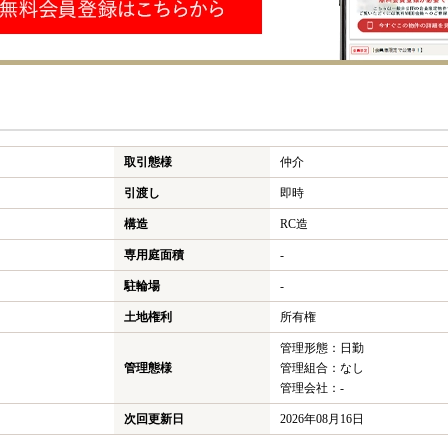
取引態様
仲介
引渡し
即時
構造
RC造
専用庭面積
-
駐輪場
-
土地権利
所有権
管理形態：日勤
管理態様
管理組合：なし
管理会社：-
次回更新日
2026年08月16日