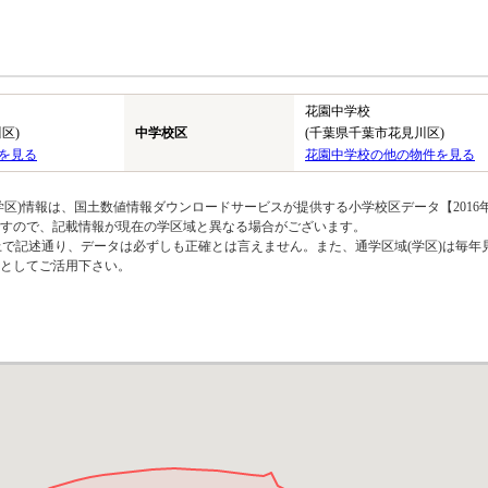
花園中学校
区)
中学校区
(千葉県千葉市花見川区)
を見る
花園中学校の他の物件を見る
区)情報は、国土数値情報ダウンロードサービスが提供する小学校区データ【2016
のですので、記載情報が現在の学区域と異なる場合がございます。
上で記述通り、データは必ずしも正確とは言えません。また、通学区域(学区)は毎年
としてご活用下さい。