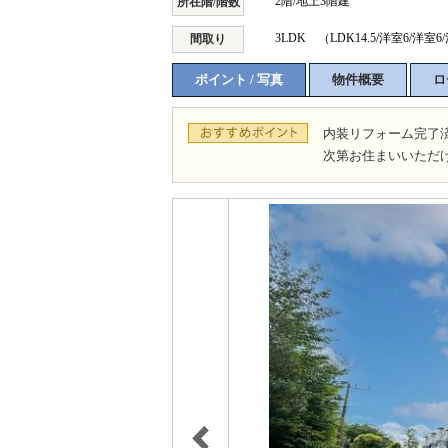
2階/地上3階建
所在階/階数
3LDK （LDK14.5/洋室6/洋室6
間取り
ポイント / 写真
物件概要
ロ
内装リフォーム完了
次第お住まいいただ