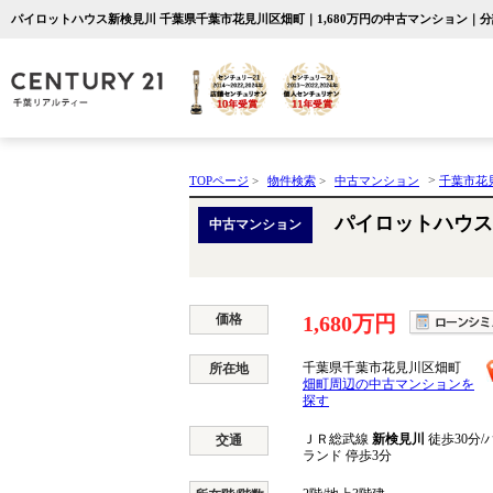
パイロットハウス新検見川 千葉県千葉市花見川区畑町｜1,680万円の中古マンション｜
>
TOPページ
>
物件検索
>
中古マンション
千葉市花
パイロットハウス
中古マンション
価格
1,680万円
千葉県千葉市花見川区畑町
所在地
畑町周辺の中古マンションを
探す
ＪＲ総武線
新検見川
徒歩30分/
交通
ランド 停歩3分