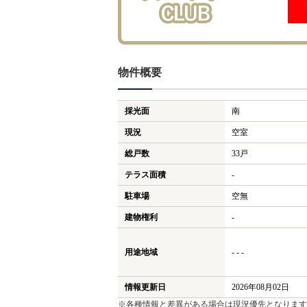
物件概要
採光面
南
現況
空室
総戸数
33戸
テラス面積
-
駐車場
空無
建物権利
-
用途地域
- - -
情報更新日
2026年08月02日
※各種情報と差異がある場合は現況優先となります