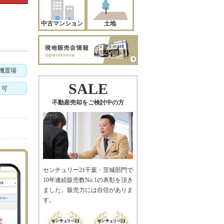
中古マンション
土地
機置場
SALE
ト可
不動産売却をご検討中の方
センチュリー21千葉・茨城部門で
10年連続販売数No.1の表彰を頂き
ました。販売力には自信がありま
す。