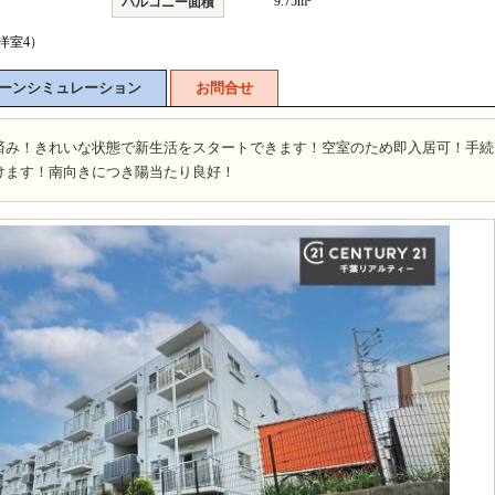
9.75m²
バルコニー面積
/洋室4）
ーンシミュレーション
お問合せ
済み！きれいな状態で新生活をスタートできます！空室のため即入居可！手続
けます！南向きにつき陽当たり良好！