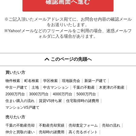
※ご記入頂いたメールアドレス宛てに、お問合せ内容の確認メール
をお送りいたします。
※Yahoo!メールなどのフリーメールをご利用の場合、迷惑メールフ
ォルダに入る場合があります。
このページの先頭へ
買いたい方
物件検索
町名検索
学区検索
現地販売会
新築一戸建て
中古一戸建て
土地
中古マンション
千葉の不動産
木更津の不動産
2000万円台
3000万円台
4000万円台
5000万円台
住まい購入の流れ
賃貸VS持ち家
住宅取得時の諸費用
マンションVS戸建て
売りたい方
千葉の不動産売却
不動産売却実績
売却査定フォーム
売却の流れ
仲介と買取の違い
売却時の諸費用
高く売るポイント