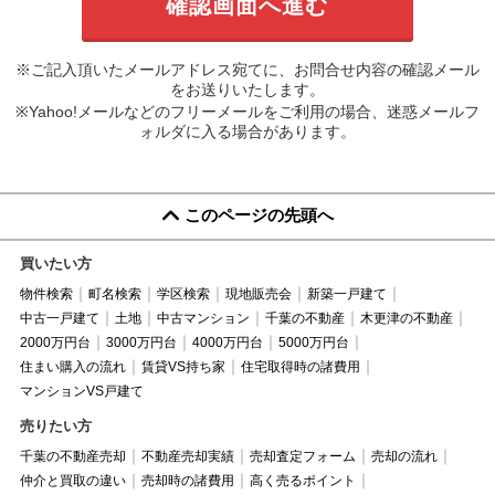
※ご記入頂いたメールアドレス宛てに、お問合せ内容の確認メール
をお送りいたします。
※Yahoo!メールなどのフリーメールをご利用の場合、迷惑メールフ
ォルダに入る場合があります。
このページの先頭へ
買いたい方
物件検索
町名検索
学区検索
現地販売会
新築一戸建て
中古一戸建て
土地
中古マンション
千葉の不動産
木更津の不動産
2000万円台
3000万円台
4000万円台
5000万円台
住まい購入の流れ
賃貸VS持ち家
住宅取得時の諸費用
マンションVS戸建て
売りたい方
千葉の不動産売却
不動産売却実績
売却査定フォーム
売却の流れ
仲介と買取の違い
売却時の諸費用
高く売るポイント