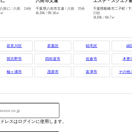
花見川区
若葉区
稲毛区
緑
習志野市
四街道市
佐倉市
木更
袖ヶ浦市
茂原市
富津市
その他
アドレスはログインに使用します。