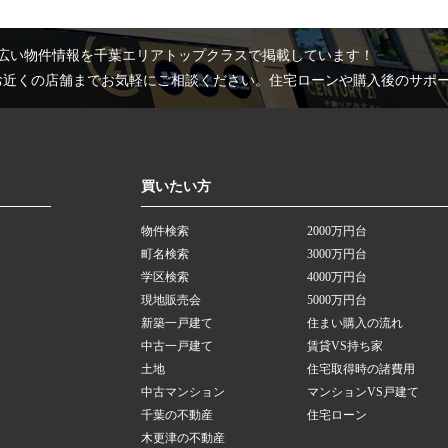
広い物件情報を千葉エリアトップクラスで掲載しています！
お近くの店舗までお気軽にご相談ください。住宅ローンや購入後のサポ
買いたい方
物件検索
2000万円台
町名検索
3000万円台
学区検索
4000万円台
現地販売会
5000万円台
新築一戸建て
住まい購入の流れ
中古一戸建て
賃貸VS持ち家
土地
住宅取得時の諸費用
中古マンション
マンションVS戸建て
千葉の不動産
住宅ローン
木更津の不動産