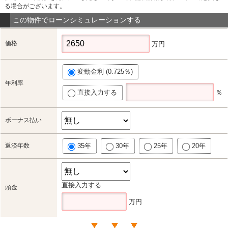
る場合がございます。
この物件でローンシミュレーションする
価格
万円
変動金利 (0.725％)
年利率
直接入力する
％
ボーナス払い
返済年数
35年
30年
25年
20年
直接入力する
頭金
万円