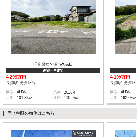
千葉県袖ケ浦市久保田
新築一戸建て
4,299万円
4,199万円
長浦駅 徒歩15分
長浦駅 徒歩15
4LDK
4LDK
間取
築年
2026年
間取
土地
181.35㎡
建物
110.95㎡
土地
192.05㎡
同じ学区の物件はこちら