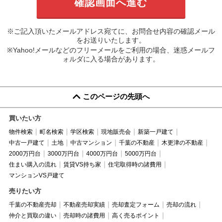
※ご記入頂いたメールアドレス宛てに、お問合せ内容の確認メール
をお送りいたします。
※Yahoo!メールなどのフリーメールをご利用の場合、迷惑メールフ
ォルダに入る場合があります。
このページの先頭へ
買いたい方
物件検索
町名検索
学区検索
現地販売会
新築一戸建て
中古一戸建て
土地
中古マンション
千葉の不動産
木更津の不動産
2000万円台
3000万円台
4000万円台
5000万円台
住まい購入の流れ
賃貸VS持ち家
住宅取得時の諸費用
マンションVS戸建て
売りたい方
千葉の不動産売却
不動産売却実績
売却査定フォーム
売却の流れ
仲介と買取の違い
売却時の諸費用
高く売るポイント