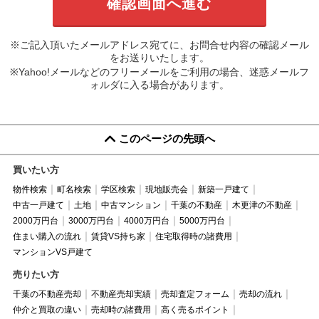
※ご記入頂いたメールアドレス宛てに、お問合せ内容の確認メール
をお送りいたします。
※Yahoo!メールなどのフリーメールをご利用の場合、迷惑メールフ
ォルダに入る場合があります。
このページの先頭へ
買いたい方
物件検索
町名検索
学区検索
現地販売会
新築一戸建て
中古一戸建て
土地
中古マンション
千葉の不動産
木更津の不動産
2000万円台
3000万円台
4000万円台
5000万円台
住まい購入の流れ
賃貸VS持ち家
住宅取得時の諸費用
マンションVS戸建て
売りたい方
千葉の不動産売却
不動産売却実績
売却査定フォーム
売却の流れ
仲介と買取の違い
売却時の諸費用
高く売るポイント