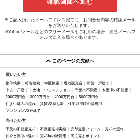
※ご記入頂いたメールアドレス宛てに、お問合せ内容の確認メール
をお送りいたします。
※Yahoo!メールなどのフリーメールをご利用の場合、迷惑メールフ
ォルダに入る場合があります。
このページの先頭へ
買いたい方
物件検索
町名検索
学区検索
現地販売会
新築一戸建て
中古一戸建て
土地
中古マンション
千葉の不動産
木更津の不動産
2000万円台
3000万円台
4000万円台
5000万円台
住まい購入の流れ
賃貸VS持ち家
住宅取得時の諸費用
マンションVS戸建て
売りたい方
千葉の不動産売却
不動産売却実績
売却査定フォーム
売却の流れ
仲介と買取の違い
売却時の諸費用
高く売るポイント