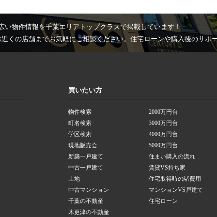
広い物件情報を千葉エリアトップクラスで掲載しています！
お近くの店舗までお気軽にご相談ください。住宅ローンや購入後のサポ
買いたい方
物件検索
2000万円台
町名検索
3000万円台
学区検索
4000万円台
現地販売会
5000万円台
新築一戸建て
住まい購入の流れ
中古一戸建て
賃貸VS持ち家
土地
住宅取得時の諸費用
中古マンション
マンションVS戸建て
千葉の不動産
住宅ローン
木更津の不動産