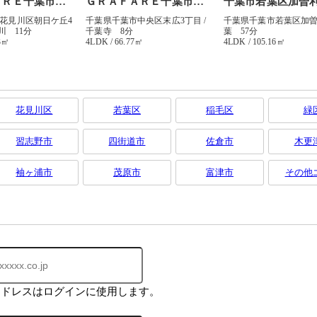
花見川区
若葉区
稲毛区
緑
習志野市
四街道市
佐倉市
木更
袖ヶ浦市
茂原市
富津市
その他
アドレスはログインに使用します。