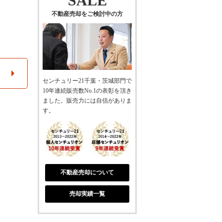
SALE
不動産売却をご検討中の方
センチュリー21千葉・茨城部門で
10年連続販売数No.1の表彰を頂き
ました。販売力には自信がありま
す。
不動産売却について
売却実績一覧