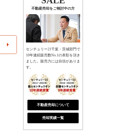
SALE
不動産売却をご検討中の方
センチュリー21千葉・茨城部門で
10年連続販売数No.1の表彰を頂き
ました。販売力には自信がありま
す。
不動産売却について
売却実績一覧