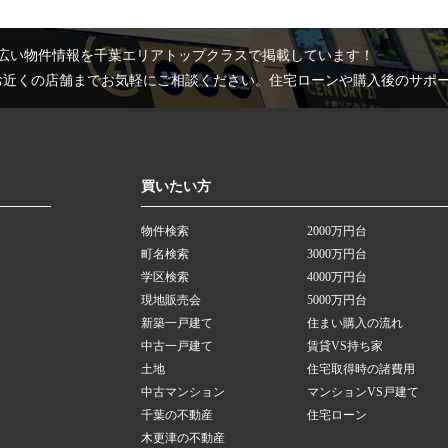
広い物件情報を千葉エリアトップクラスで掲載しています！
お近くの店舗までお気軽にご相談ください。住宅ローンや購入後のサポ
買いたい方
物件検索
2000万円台
町名検索
3000万円台
学区検索
4000万円台
現地販売会
5000万円台
新築一戸建て
住まい購入の流れ
中古一戸建て
賃貸VS持ち家
土地
住宅取得時の諸費用
中古マンション
マンションVS戸建て
千葉の不動産
住宅ローン
木更津の不動産