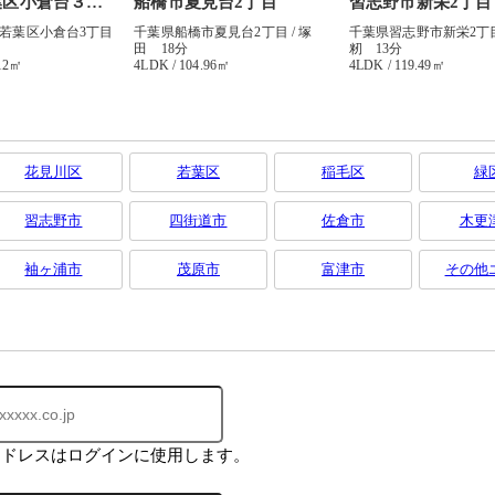
花見川区
若葉区
稲毛区
緑
習志野市
四街道市
佐倉市
木更
袖ヶ浦市
茂原市
富津市
その他
アドレスはログインに使用します。