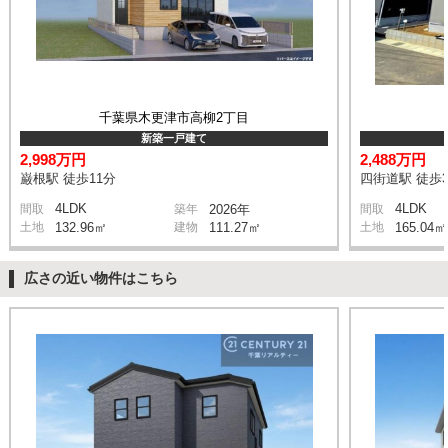
千葉県木更津市高柳2丁目
新築一戸建て
2,998万円
2,488万円
巌根駅 徒歩11分
四街道駅 徒歩3
4LDK
4LDK
間取
築年
2026年
間取
土地
132.96㎡
建物
111.27㎡
土地
165.04㎡
広さの近い物件はこちら