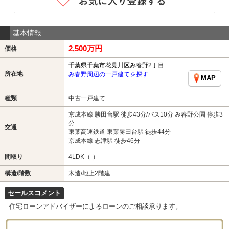
基本情報
2,500万円
価格
千葉県千葉市花見川区み春野2丁目
所在地
み春野周辺の一戸建てを探す
MAP
種類
中古一戸建て
京成本線 勝田台駅 徒歩43分/バス10分 み春野公園 停歩3
分
交通
東葉高速鉄道 東葉勝田台駅 徒歩44分
京成本線 志津駅 徒歩46分
間取り
4LDK（-）
構造/階数
木造/地上2階建
セールスコメント
住宅ローンアドバイザーによるローンのご相談承ります。