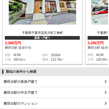
千葉県千葉市花見川区三角町
千葉県
新築一戸建て
3,388万円
3,290万円
勝田台駅 徒歩57分
勝田台駅 徒歩5
4LDK
4LDK
間取
築年
2026年
間取
土地
169.51㎡
建物
112.79㎡
土地
126.60㎡
類似の条件から検索
勝田台駅の新築戸建て
勝田台駅の中古戸建て
勝田台駅のマンション