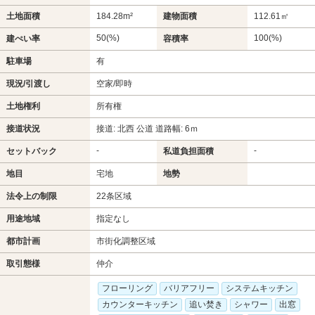
土地面積
184.28m²
建物面積
112.61㎡
50(%)
100(%)
建ぺい率
容積率
駐車場
有
現況/引渡し
空家/即時
土地権利
所有権
接道状況
接道: 北西 公道 道路幅: 6ｍ
-
-
セットバック
私道負担面積
地目
宅地
地勢
法令上の制限
22条区域
用途地域
指定なし
都市計画
市街化調整区域
取引態様
仲介
フローリング
バリアフリー
システムキッチン
カウンターキッチン
追い焚き
シャワー
出窓