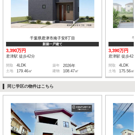
千葉県君津市南子安8丁目
新築一戸建て
3,390万円
3,390万円
君津駅 徒歩42分
君津駅 徒歩42
4LDK
4LDK
間取
築年
2026年
間取
土地
179.46㎡
建物
108.47㎡
土地
175.56㎡
同じ学区の物件はこちら