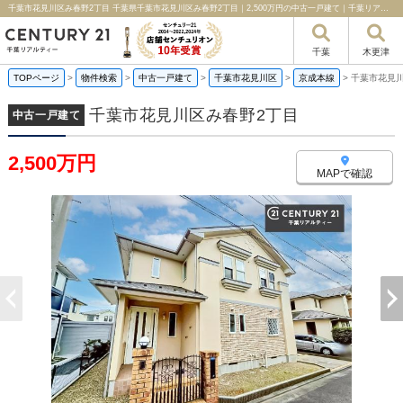
千葉市花見川区み春野2丁目 千葉県千葉市花見川区み春野2丁目｜2,500万円の中古一戸建て｜千葉リアルティー
千葉
木更津
TOPページ
>
物件検索
>
中古一戸建て
>
千葉市花見川区
>
京成本線
>
千葉市花見
千葉市花見川区み春野2丁目
中古一戸建て
2,500万円
MAPで確認