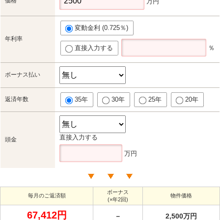
価格
万円
変動金利 (0.725％)
年利率
直接入力する
％
ボーナス払い
返済年数
35年
30年
25年
20年
直接入力する
頭金
万円
ボーナス
毎月のご返済額
物件価格
(×年2回)
67,412円
－
2,500万円