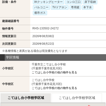
設備・条件
IHクッキングヒーター
コンロ三口
床下収納
バルコニー
TVドアホン
専用庭
本下水
都市ガス
建築確認番号
RHS-133502-24272
物件番号
情報更新日
2026年08月08日
次回更新日
2026年08月22日
※各種情報と差異がある場合は現況優先となります
学区情報
千葉市立こてはし台小学校
小学校区
(千葉県千葉市花見川区)
こてはし台小学校の他の物件を見る
こてはし台中学校
中学校区
(千葉県千葉市花見川区)
こてはし台中学校の他の物件を見る
こてはし台小学校学区域
こてはし台中学校学区域