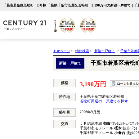
千葉市若葉区若松町 B号棟 千葉県千葉市若葉区若松町｜3,190万円の新築一戸建て｜
>
TOPページ
>
物件検索
>
新築一戸建て
千葉市若葉
千葉市若葉区若松
新築一戸建て
価格
3,190万円
千葉県千葉市若葉区若松町
所在地
若松町周辺の一戸建てを探す
2026年9月築
築年月
ＪＲ総武本線
都賀
徒歩23分/バス7
交通
千葉都市モノレール
桜木
徒歩17分
千葉都市モノレール
小倉台
徒歩22