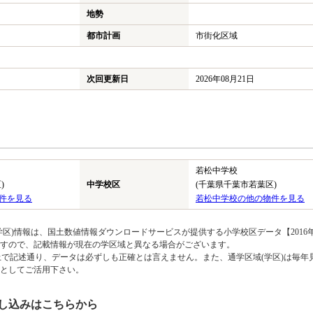
地勢
都市計画
市街化区域
次回更新日
2026年08月21日
若松中学校
)
中学校区
(千葉県千葉市若葉区)
件を見る
若松中学校の他の物件を見る
区)情報は、国土数値情報ダウンロードサービスが提供する小学校区データ【2016
のですので、記載情報が現在の学区域と異なる場合がございます。
上で記述通り、データは必ずしも正確とは言えません。また、通学区域(学区)は毎年
としてご活用下さい。
し込みはこちらから