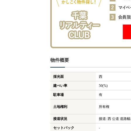
物件概要
採光面
西
建ぺい率
50(%)
駐車場
有
土地権利
所有権
接道状況
接道: 西 公道 道路幅:
セットバック
-