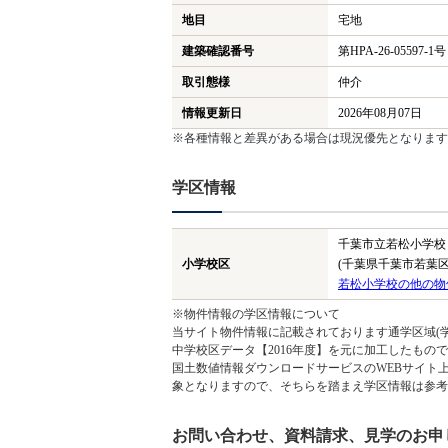
地目
宅地
建築確認番号
第HPA-26-05597-1号
取引態様
仲介
情報更新日
2026年08月07日
※各種情報と差異がある場合は現況優先となります
学区情報
千葉市立若松小学校
小学校区
(千葉県千葉市若葉区
若松小学校の他の物
※物件情報の学区情報について
当サイト物件情報に記載されております通学区域(学
中学校区データ【2016年度】を元に加工したも
国土数値情報ダウンロードサービスのWEBサイト
象となりますので、そちらを踏まえ学区情報は参考
お問い合わせ、資料請求、見学のお申