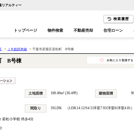
千葉リアルティー
検索履歴
トップページ
物件検索
不動産売却
住宅ローン
千葉エリア
木更津エリア
>
>
区
ＪＲ総武本線
千葉市若葉区若松町 B号棟
町 B号棟
100.49m² (30.4坪)
9
土地面積
建物面積
3SLDK （LDK14.12/S4.5/洋室7.93/洋室6/洋室4.81
間取り
分 若松小学校 停歩4分
分