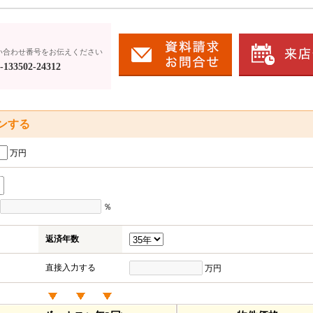
い合わせ番号をお伝えください
133502-24312
ンする
万円
％
返済年数
直接入力する
万円