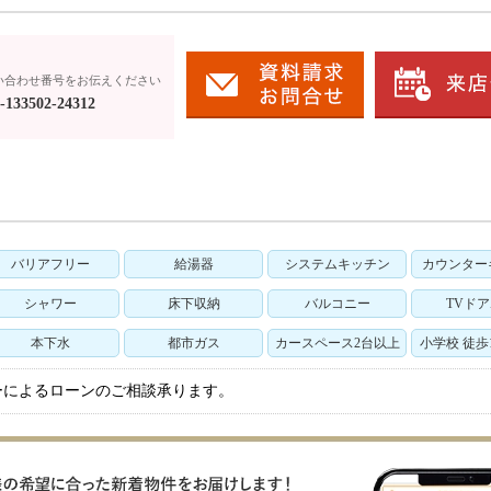
い合わせ番号をお伝えください
133502-24312
バリアフリー
給湯器
システムキッチン
カウンター
シャワー
床下収納
バルコニー
TVド
本下水
都市ガス
カースペース2台以上
小学校 徒歩
ーによるローンのご相談承ります。