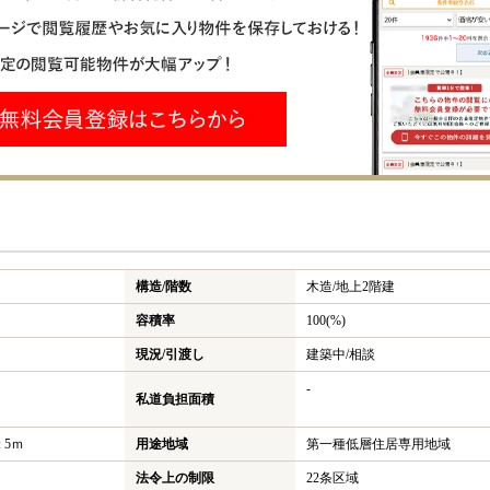
構造/階数
木造/
地上2階建
容積率
100(%)
現況/引渡し
建築中/相談
-
私道負担面積
 5ｍ
用途地域
第一種低層住居専用地域
法令上の制限
22条区域