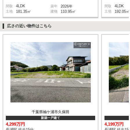
4LDK
4LDK
間取
築年
2026年
間取
土地
181.35㎡
建物
110.95㎡
土地
192.05㎡
広さの近い物件はこちら
千葉県袖ケ浦市久保田
新築一戸建て
4,299万円
4,199万円
長浦駅 徒歩15分
長浦駅 徒歩15