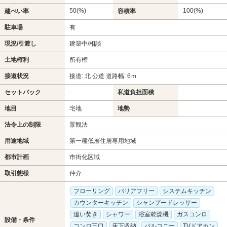
50(%)
100(%)
建ぺい率
容積率
駐車場
有
現況/引渡し
建築中/相談
土地権利
所有権
接道状況
接道: 北 公道 道路幅: 6ｍ
-
-
セットバック
私道負担面積
地目
宅地
地勢
法令上の制限
景観法
用途地域
第一種低層住居専用地域
都市計画
市街化区域
取引態様
仲介
フローリング
バリアフリー
システムキッチン
カウンターキッチン
シャンプードレッサー
追い焚き
シャワー
浴室乾燥機
ガスコンロ
設備・条件
コンロ三口
床下収納
バルコニー
TVドアホン