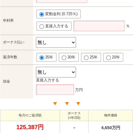
変動金利 (0.725％)
年利率
直接入力する
％
ボーナス払い
返済年数
35年
30年
25年
20年
直接入力する
頭金
万円
ボーナス
毎月のご返済額
物件価格
(×年2回)
125,387円
－
4,650万円