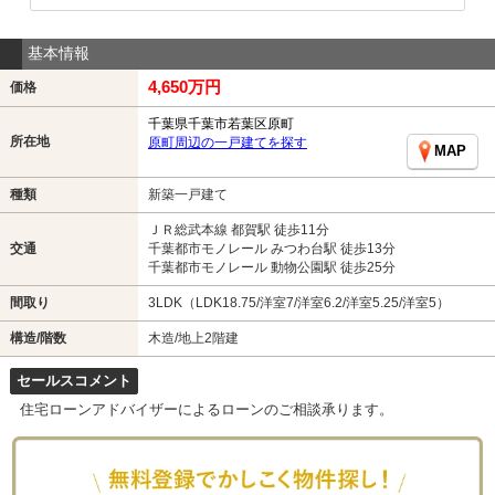
基本情報
4,650万円
価格
千葉県千葉市若葉区原町
所在地
原町周辺の一戸建てを探す
MAP
種類
新築一戸建て
ＪＲ総武本線 都賀駅 徒歩11分
交通
千葉都市モノレール みつわ台駅 徒歩13分
千葉都市モノレール 動物公園駅 徒歩25分
間取り
3LDK（LDK18.75/洋室7/洋室6.2/洋室5.25/洋室5）
構造/階数
木造/地上2階建
セールスコメント
住宅ローンアドバイザーによるローンのご相談承ります。