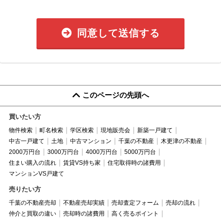
同意して送信する
このページの先頭へ
買いたい方
物件検索
町名検索
学区検索
現地販売会
新築一戸建て
中古一戸建て
土地
中古マンション
千葉の不動産
木更津の不動産
2000万円台
3000万円台
4000万円台
5000万円台
住まい購入の流れ
賃貸VS持ち家
住宅取得時の諸費用
マンションVS戸建て
売りたい方
千葉の不動産売却
不動産売却実績
売却査定フォーム
売却の流れ
仲介と買取の違い
売却時の諸費用
高く売るポイント