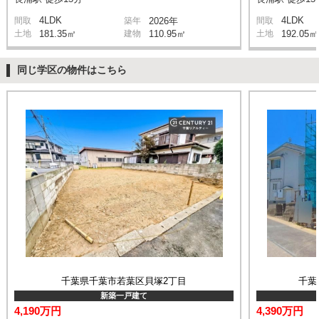
4LDK
4LDK
間取
築年
2026年
間取
土地
181.35㎡
建物
110.95㎡
土地
192.05㎡
同じ学区の物件はこちら
千葉県千葉市若葉区貝塚2丁目
千葉
新築一戸建て
4,190万円
4,390万円