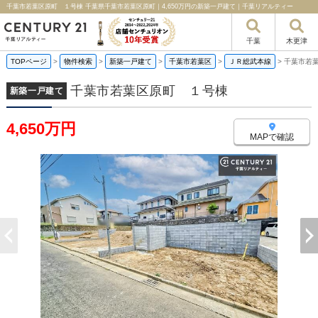
千葉市若葉区原町 １号棟 千葉県千葉市若葉区原町｜4,650万円の新築一戸建て｜千葉リアルティー
千葉
木更津
TOPページ
>
物件検索
>
新築一戸建て
>
千葉市若葉区
>
ＪＲ総武本線
>
千葉市若
千葉市若葉区原町 １号棟
新築一戸建て
4,650万円
MAPで確認