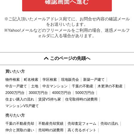
※ご記入頂いたメールアドレス宛てに、お問合せ内容の確認メール
をお送りいたします。
※Yahoo!メールなどのフリーメールをご利用の場合、迷惑メールフ
ォルダに入る場合があります。
このページの先頭へ
買いたい方
物件検索
町名検索
学区検索
現地販売会
新築一戸建て
中古一戸建て
土地
中古マンション
千葉の不動産
木更津の不動産
2000万円台
3000万円台
4000万円台
5000万円台
住まい購入の流れ
賃貸VS持ち家
住宅取得時の諸費用
マンションVS戸建て
売りたい方
千葉の不動産売却
不動産売却実績
売却査定フォーム
売却の流れ
仲介と買取の違い
売却時の諸費用
高く売るポイント