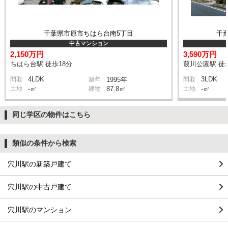
千葉県市原市ちはら台南5丁目
千
中古マンション
2,150万円
3,590万円
ちはら台駅 徒歩18分
葭川公園駅 徒
4LDK
3LDK
間取
築年
1995年
間取
土地
-㎡
建物
87.8㎡
土地
-㎡
同じ学区の物件はこちら
類似の条件から検索
穴川駅の新築戸建て
穴川駅の中古戸建て
穴川駅のマンション