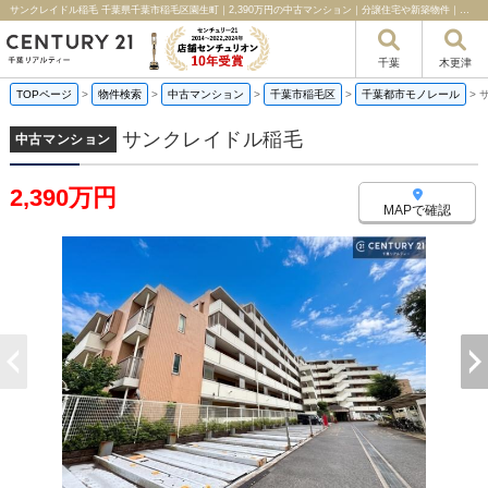
サンクレイドル稲毛 千葉県千葉市稲毛区園生町｜2,390万円の中古マンション｜分譲住宅や新築物件｜千葉リアルティー
千葉
木更津
TOPページ
>
物件検索
>
中古マンション
>
千葉市稲毛区
>
千葉都市モノレール
>
サンクレイドル稲毛
中古マンション
2,390万円
MAPで確認