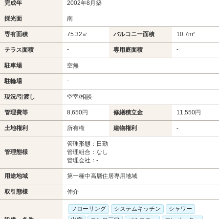
完成年
2002年8月築
採光面
南
専有面積
75.32㎡
バルコニー面積
10.7m²
-
-
テラス面積
専用庭面積
駐車場
空無
-
駐輪場
現況/引渡し
空室/相談
管理費等
8,650円
修繕積立金
11,550円
土地権利
所有権
建物権利
-
管理形態：日勤
管理態様
管理組合：なし
管理会社：-
用途地域
第一種中高層住居専用地域
取引態様
仲介
フローリング
システムキッチン
シャワー