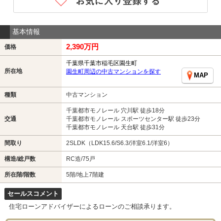
基本情報
2,390万円
価格
千葉県千葉市稲毛区園生町
所在地
園生町周辺の中古マンションを探す
MAP
種類
中古マンション
千葉都市モノレール 穴川駅 徒歩18分
交通
千葉都市モノレール スポーツセンター駅 徒歩23分
千葉都市モノレール 天台駅 徒歩31分
間取り
2SLDK（LDK15.6/S6.3/洋室6.1/洋室6）
構造/総戸数
RC造/75戸
所在階/階数
5階/地上7階建
セールスコメント
住宅ローンアドバイザーによるローンのご相談承ります。