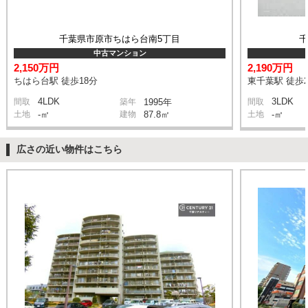
千葉県市原市ちはら台南5丁目
中古マンション
2,150万円
2,190万円
ちはら台駅 徒歩18分
東千葉駅 徒歩2
4LDK
3LDK
間取
築年
1995年
間取
土地
-㎡
建物
87.8㎡
土地
-㎡
広さの近い物件はこちら