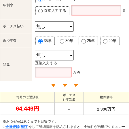
年利率
直接入力する
％
ボーナス払い
返済年数
35年
30年
25年
20年
直接入力する
頭金
万円
ボーナス
毎月のご返済額
物件価格
(×年2回)
64,446円
－
2,390万円
※返済金額はあくまでも目安です。
※
会員登録(無料)
をして詳細情報を記入されますと、全物件が自動でシミュレー