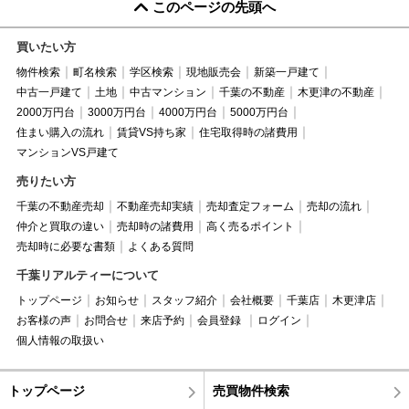
このページの先頭へ
買いたい方
物件検索
町名検索
学区検索
現地販売会
新築一戸建て
中古一戸建て
土地
中古マンション
千葉の不動産
木更津の不動産
2000万円台
3000万円台
4000万円台
5000万円台
住まい購入の流れ
賃貸VS持ち家
住宅取得時の諸費用
マンションVS戸建て
売りたい方
千葉の不動産売却
不動産売却実績
売却査定フォーム
売却の流れ
仲介と買取の違い
売却時の諸費用
高く売るポイント
売却時に必要な書類
よくある質問
千葉リアルティーについて
トップページ
お知らせ
スタッフ紹介
会社概要
千葉店
木更津店
お客様の声
お問合せ
来店予約
会員登録
ログイン
個人情報の取扱い
トップページ
売買物件検索