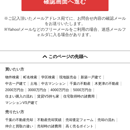
※ご記入頂いたメールアドレス宛てに、お問合せ内容の確認メール
をお送りいたします。
※Yahoo!メールなどのフリーメールをご利用の場合、迷惑メールフ
ォルダに入る場合があります。
このページの先頭へ
買いたい方
物件検索
町名検索
学区検索
現地販売会
新築一戸建て
中古一戸建て
土地
中古マンション
千葉の不動産
木更津の不動産
2000万円台
3000万円台
4000万円台
5000万円台
住まい購入の流れ
賃貸VS持ち家
住宅取得時の諸費用
マンションVS戸建て
売りたい方
千葉の不動産売却
不動産売却実績
売却査定フォーム
売却の流れ
仲介と買取の違い
売却時の諸費用
高く売るポイント