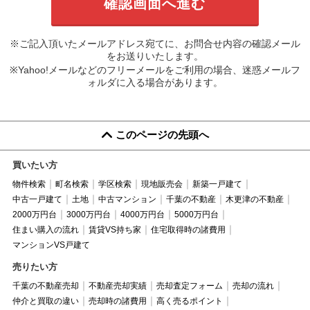
※ご記入頂いたメールアドレス宛てに、お問合せ内容の確認メール
をお送りいたします。
※Yahoo!メールなどのフリーメールをご利用の場合、迷惑メールフ
ォルダに入る場合があります。
このページの先頭へ
買いたい方
物件検索
町名検索
学区検索
現地販売会
新築一戸建て
中古一戸建て
土地
中古マンション
千葉の不動産
木更津の不動産
2000万円台
3000万円台
4000万円台
5000万円台
住まい購入の流れ
賃貸VS持ち家
住宅取得時の諸費用
マンションVS戸建て
売りたい方
千葉の不動産売却
不動産売却実績
売却査定フォーム
売却の流れ
仲介と買取の違い
売却時の諸費用
高く売るポイント