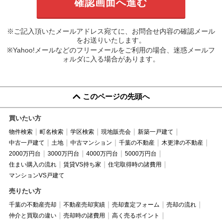
※ご記入頂いたメールアドレス宛てに、お問合せ内容の確認メール
をお送りいたします。
※Yahoo!メールなどのフリーメールをご利用の場合、迷惑メールフ
ォルダに入る場合があります。
このページの先頭へ
買いたい方
物件検索
町名検索
学区検索
現地販売会
新築一戸建て
中古一戸建て
土地
中古マンション
千葉の不動産
木更津の不動産
2000万円台
3000万円台
4000万円台
5000万円台
住まい購入の流れ
賃貸VS持ち家
住宅取得時の諸費用
マンションVS戸建て
売りたい方
千葉の不動産売却
不動産売却実績
売却査定フォーム
売却の流れ
仲介と買取の違い
売却時の諸費用
高く売るポイント