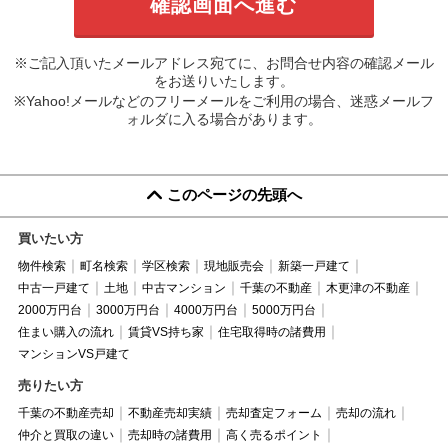
※ご記入頂いたメールアドレス宛てに、お問合せ内容の確認メール
をお送りいたします。
※Yahoo!メールなどのフリーメールをご利用の場合、迷惑メールフ
ォルダに入る場合があります。
このページの先頭へ
買いたい方
物件検索
町名検索
学区検索
現地販売会
新築一戸建て
中古一戸建て
土地
中古マンション
千葉の不動産
木更津の不動産
2000万円台
3000万円台
4000万円台
5000万円台
住まい購入の流れ
賃貸VS持ち家
住宅取得時の諸費用
マンションVS戸建て
売りたい方
千葉の不動産売却
不動産売却実績
売却査定フォーム
売却の流れ
仲介と買取の違い
売却時の諸費用
高く売るポイント