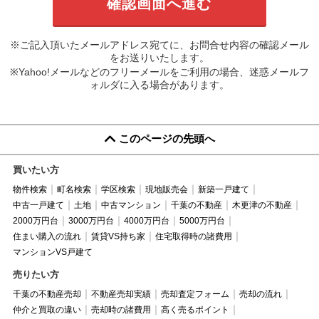
※ご記入頂いたメールアドレス宛てに、お問合せ内容の確認メール
をお送りいたします。
※Yahoo!メールなどのフリーメールをご利用の場合、迷惑メールフ
ォルダに入る場合があります。
このページの先頭へ
買いたい方
物件検索
町名検索
学区検索
現地販売会
新築一戸建て
中古一戸建て
土地
中古マンション
千葉の不動産
木更津の不動産
2000万円台
3000万円台
4000万円台
5000万円台
住まい購入の流れ
賃貸VS持ち家
住宅取得時の諸費用
マンションVS戸建て
売りたい方
千葉の不動産売却
不動産売却実績
売却査定フォーム
売却の流れ
仲介と買取の違い
売却時の諸費用
高く売るポイント