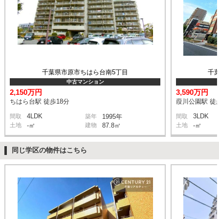
千葉県市原市ちはら台南5丁目
千
中古マンション
2,150万円
3,590万円
ちはら台駅 徒歩18分
葭川公園駅 徒
4LDK
3LDK
間取
築年
1995年
間取
土地
-㎡
建物
87.8㎡
土地
-㎡
同じ学区の物件はこちら