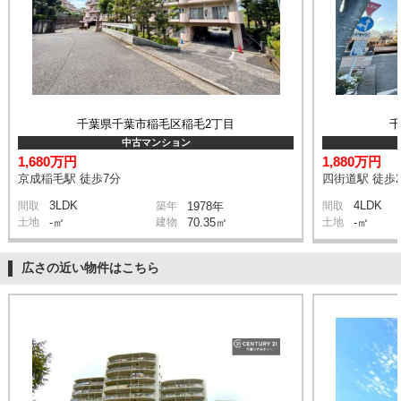
千葉県千葉市稲毛区稲毛2丁目
中古マンション
1,680万円
1,880万円
京成稲毛駅 徒歩7分
四街道駅 徒歩2
3LDK
4LDK
間取
築年
1978年
間取
土地
-㎡
建物
70.35㎡
土地
-㎡
広さの近い物件はこちら