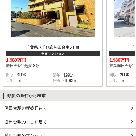
千葉県八千代市勝田台南3丁目
千
中古マンション
1,980万円
1,980万円
勝田台駅 徒歩18分
東葉勝田台駅 
3LDK
2LDK
間取
築年
1991年
間取
土地
-㎡
建物
61.63㎡
土地
-㎡
類似の条件から検索
勝田台駅の新築戸建て
勝田台駅の中古戸建て
勝田台駅のマンション