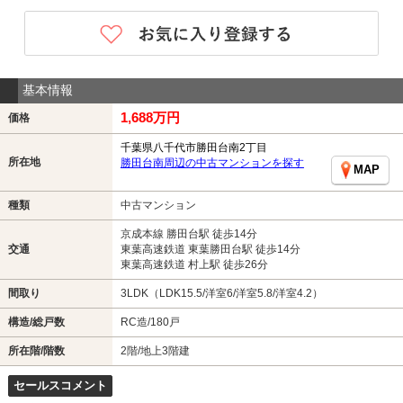
基本情報
1,688万円
価格
千葉県八千代市勝田台南2丁目
所在地
勝田台南周辺の中古マンションを探す
MAP
種類
中古マンション
京成本線 勝田台駅 徒歩14分
交通
東葉高速鉄道 東葉勝田台駅 徒歩14分
東葉高速鉄道 村上駅 徒歩26分
間取り
3LDK（LDK15.5/洋室6/洋室5.8/洋室4.2）
構造/総戸数
RC造/180戸
所在階/階数
2階/地上3階建
セールスコメント