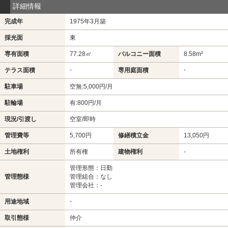
詳細情報
完成年
1975年3月築
採光面
東
専有面積
77.28㎡
バルコニー面積
8.58m²
-
-
テラス面積
専用庭面積
駐車場
空無:5,000円/月
駐輪場
有:800円/月
現況/引渡し
空室/即時
管理費等
5,700円
修繕積立金
13,050円
土地権利
所有権
建物権利
-
管理形態：日勤
管理態様
管理組合：なし
管理会社：-
-
用途地域
取引態様
仲介