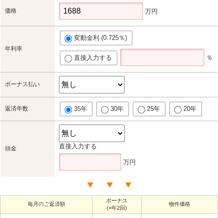
価格
万円
変動金利 (0.725％)
年利率
直接入力する
％
ボーナス払い
返済年数
35年
30年
25年
20年
直接入力する
頭金
万円
ボーナス
毎月のご返済額
物件価格
(×年2回)