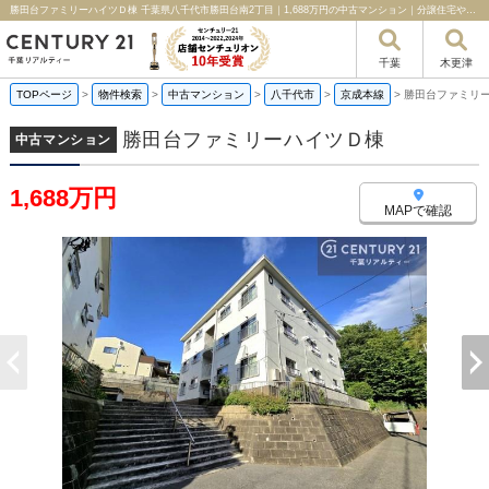
勝田台ファミリーハイツＤ棟 千葉県八千代市勝田台南2丁目｜1,688万円の中古マンション｜分譲住宅や新築物件｜千葉リアルティー
千葉
木更津
TOPページ
>
物件検索
>
中古マンション
>
八千代市
>
京成本線
>
勝田台ファミリ
勝田台ファミリーハイツＤ棟
中古マンション
1,688万円
MAPで確認