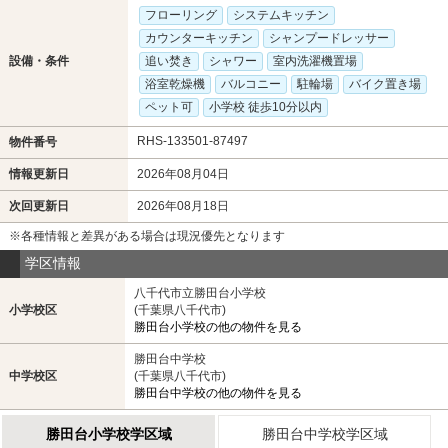
フローリング
システムキッチン
カウンターキッチン
シャンプードレッサー
設備・条件
追い焚き
シャワー
室内洗濯機置場
浴室乾燥機
バルコニー
駐輪場
バイク置き場
ペット可
小学校 徒歩10分以内
RHS-133501-87497
物件番号
情報更新日
2026年08月04日
次回更新日
2026年08月18日
※各種情報と差異がある場合は現況優先となります
学区情報
八千代市立勝田台小学校
小学校区
(千葉県八千代市)
勝田台小学校の他の物件を見る
勝田台中学校
中学校区
(千葉県八千代市)
勝田台中学校の他の物件を見る
勝田台小学校学区域
勝田台中学校学区域